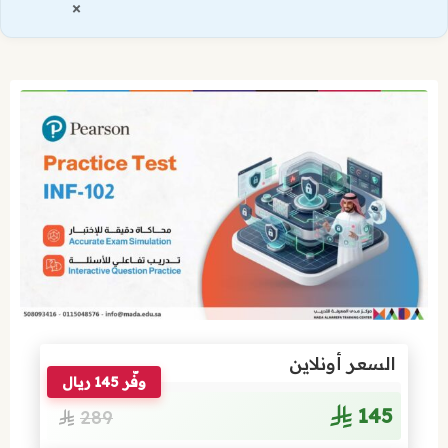
×
السعر أونلاين
وفّر 145 ريال
145
289