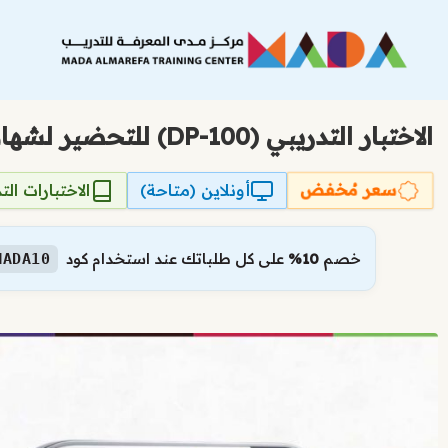
نتقل
لى
لمحتوى
الاختبار التدريبي (DP-100) للتحضير لشهادة تصميم وتطبيق حلول علوم البيانات على Azure من Microsoft
سعر مُخفض
أونلاين (متاحة)
الاختبارات الت
خصم
10%
على كل طلباتك عند استخدام كود
MADA10