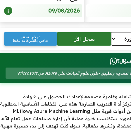
09/08/2026
عرض سعر
خاص بالشركات فقط
سؤال؟
التدريبي DP-100 تجربة تدريبية شاملة وغامرة مصممة لإعدادك للحصول على شهادة
Microsoft Certified: Azure Data Scientist Associ. تركز أداة التدريب الصارمة هذه على الكفاءات الأساسية المطلوبة
لتصميم وتنفيذ حلول علم البيانات على Azure، والاستفادة من أدوات قوية مثل Azure Machine Learning وMLflow
لمورد، ستكتسب خبرة عملية في إدارة مساحات عمل تعلم الآلة
 النماذج المعقدة، ونشرها بفعالية. سواء كنت تهدف إلى بدء مسيرة مهنية