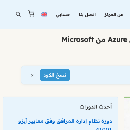
عن المركز
اتصل بنا
حسابي
×
نسخ الكود
أحدث الدورات
دورة نظام إدارة المرافق وفق معايير آيزو
41001