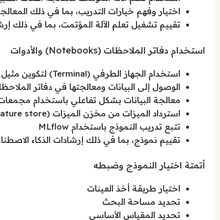
اختيار وفهم خيارات التدريب، بما في ذلك المعالج
تقييم تشغيل تعلم الآلة المؤتمت، بما في ذلك إر
استخدام دفاتر الملاحظات (Notebooks) والأدوات
استخدام الجهاز الطرفي (Terminal) لتكوين مثيل الحوسبة
الوصول إلى البيانات ومعالجتها في دفاتر الملاحظ
معالجة البيانات بشكل تفاعلي باستخدام مجمعات Synapse Spark المرفقة وحوسبة Spark بدون خا
استرداد الميزات من مخزن الميزات (Feature store) لتدريب نموذج
تتبع تدريب النموذج باستخدام MLflow
تقييم نموذج، بما في ذلك إرشادات الذكاء الاصطن
أتمتة اختيار النموذج وضبطه
اختيار طريقة أخذ العينات
تحديد مساحة البحث
تحديد المقياس الأساسي