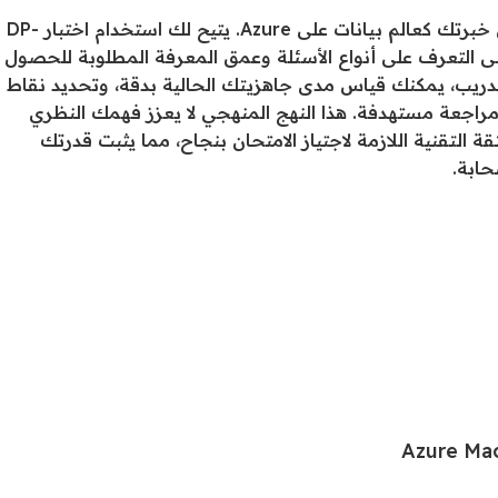
يُعد التحضير لامتحان DP-100 خطوة هامة نحو التحقق من خبرتك كعالم بيانات على Azure. يتيح لك استخدام اختبار DP-
ك على التعرف على أنواع الأسئلة وعمق المعرفة المطلوبة للحصول
دريب، يمكنك قياس مدى جاهزيتك الحالية بدقة، وتحديد نقاط
اجعة مستهدفة. هذا النهج المنهجي لا يعزز فهمك النظري
ب، بل يبني أيضاً الثقة التقنية اللازمة لاجتياز الامتحان بنجاح، مما يثبت قدرتك
حابة.