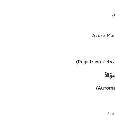
Registr)
عية