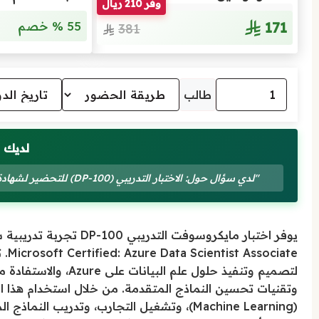
وفّر 210 ريال
171
55 % خصم
381
طالب
لديك 
"لدي سؤال حول: الاختبار التدريبي (DP-100) للتحضير لشهادة تصميم وتطبيق حلول علوم البيانات على Azure من Microsoft"
يوفر اختبار مايكروسوفت 
ate
وتقنيات تحسين النماذج المتقدمة. من خلال استخدام هذا ا
(Machine Learning)، وتشغيل التجارب، وتدريب