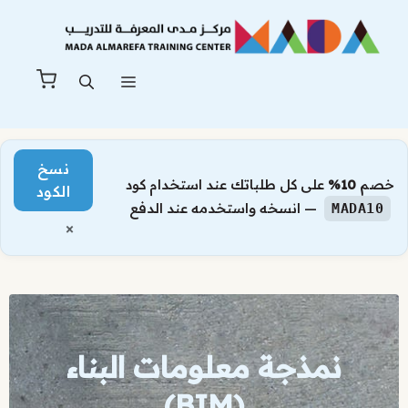
نتقل
لى
لمحتوى
القائمة
نسخ
خصم
10%
على كل طلباتك عند استخدام كود
الكود
— انسخه واستخدمه عند الدفع
MADA10
×
نمذجة معلومات البناء
(BIM)