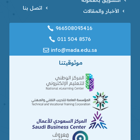
اتصل بنا
الأخبار والمقالات
966508093416
‎011 504 8576
info@mada.edu.sa
موثوقيتنا