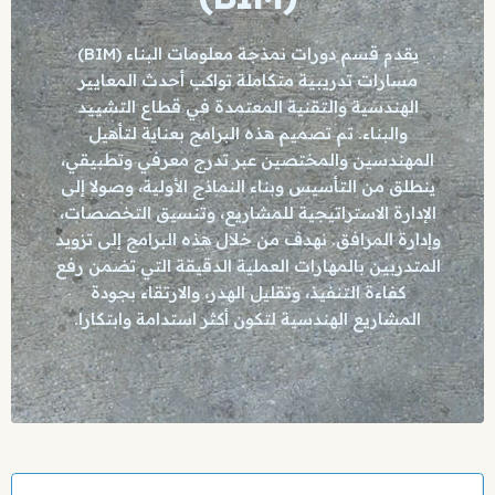
يقدم قسم دورات نمذجة معلومات البناء (BIM)
مسارات تدريبية متكاملة تواكب أحدث المعايير
الهندسية والتقنية المعتمدة في قطاع التشييد
والبناء. تم تصميم هذه البرامج بعناية لتأهيل
المهندسين والمختصين عبر تدرج معرفي وتطبيقي،
ينطلق من التأسيس وبناء النماذج الأولية، وصولا إلى
الإدارة الاستراتيجية للمشاريع، وتنسيق التخصصات،
وإدارة المرافق. نهدف من خلال هذه البرامج إلى تزويد
المتدربين بالمهارات العملية الدقيقة التي تضمن رفع
كفاءة التنفيذ، وتقليل الهدر، والارتقاء بجودة
المشاريع الهندسية لتكون أكثر استدامة وابتكارا.