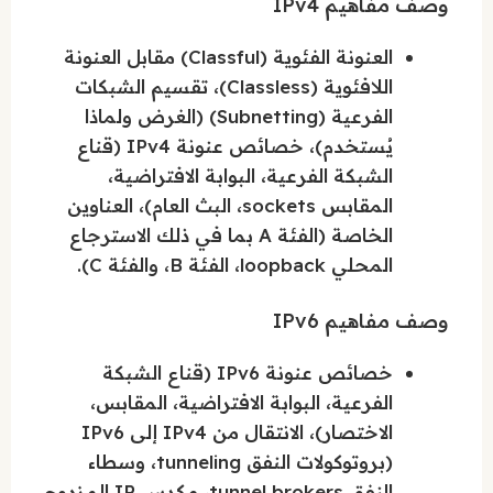
وصف مفاهيم IPv4
العنونة الفئوية (Classful) مقابل العنونة
اللافئوية (Classless)، تقسيم الشبكات
الفرعية (Subnetting) (الغرض ولماذا
يُستخدم)، خصائص عنونة IPv4 (قناع
الشبكة الفرعية، البوابة الافتراضية،
المقابس sockets، البث العام)، العناوين
الخاصة (الفئة A بما في ذلك الاسترجاع
المحلي loopback، الفئة B، والفئة C).
وصف مفاهيم IPv6
خصائص عنونة IPv6 (قناع الشبكة
الفرعية، البوابة الافتراضية، المقابس،
الاختصار)، الانتقال من IPv4 إلى IPv6
(بروتوكولات النفق tunneling، وسطاء
النفق tunnel brokers، مكدس IP المزدوج