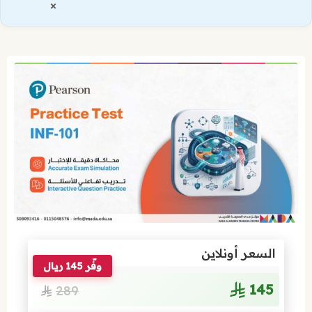
×
السعر أونلاين
وفّر 145 ريال
145
289