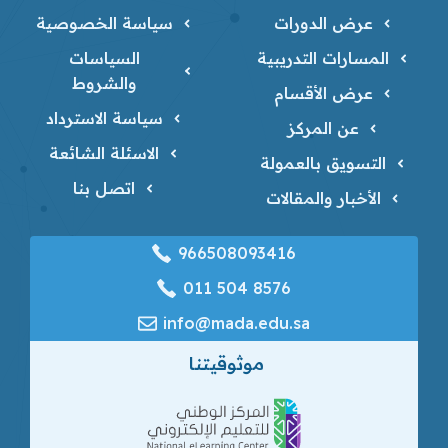
عرض الدورات
سياسة الخصوصية
المسارات التدريبية
السياسات
والشروط
عرض الأقسام
سياسة الاسترداد
عن المركز
الاسئلة الشائعة
التسويق بالعمولة
اتصل بنا
الأخبار والمقالات
966508093416
‎011 504 8576
info@mada.edu.sa
موثوقيتنا