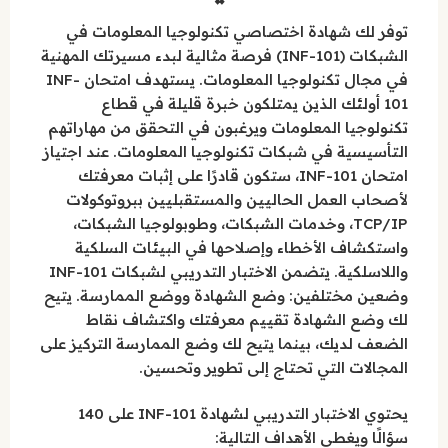
توفر لك شهادة اختصاصي تكنولوجيا المعلومات في
الشبكات (INF-101) فرصة مثالية لبدء مسيرتك المهنية
في مجال تكنولوجيا المعلومات. يستهدف امتحان INF-
101 أولئك الذين يمتلكون خبرة قليلة في قطاع
تكنولوجيا المعلومات ويرغبون في التحقق من مهاراتهم
التأسيسية في شبكات تكنولوجيا المعلومات. عند اجتياز
امتحان INF-101، ستكون قادرًا على إثبات معرفتك
لأصحاب العمل الحاليين والمستقبليين ببروتوكولات
TCP/IP، وخدمات الشبكات، وطوبولوجيا الشبكات،
واستكشاف الأخطاء وإصلاحها في البيئات السلكية
واللاسلكية. يتضمن الاختبار التدريبي لشبكات INF-101
وضعين مختلفين: وضع الشهادة ووضع الممارسة. يتيح
لك وضع الشهادة تقييم معرفتك واكتشاف نقاط
الضعف لديك، بينما يتيح لك وضع الممارسة التركيز على
المجالات التي تحتاج إلى تطوير وتحسين.
يحتوي الاختبار التدريبي لشهادة INF-101 على 140
سؤالًا ويغطي الأهداف التالية: