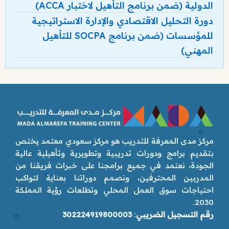
الدولية (ضمن برنامج التأهيل لاختبار ACCA)
دورة التحليل الاقتصادي والإدارة الاستراتيجية
للمؤسسات (ضمن برنامج SOCPA للتأهيل
المهني)
مركز مدى المعرفة للتدريب هو مركز سعودي معتمد يختص
بتقديم برامج ودورات تدريبية وتطويرية وتأهيلية عالية
الجودة، نعتمد في جميع برامجنا على خبرات فريقنا من
المدربين المحترفين، ونصمم دوراتنا بعناية لتواكب
احتياجات سوق العمل المحلي وتطلعات رؤية المملكة
2030.
رقم التسجيل الضريبي
:
302224919800003