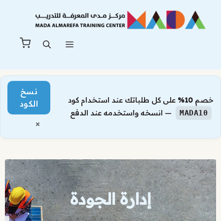
نتقل
لى
لمحتوى
القائمة
نسخ
خصم
10%
على كل طلباتك عند استخدام كود
الكود
— انسخه واستخدمه عند الدفع
MADA10
×
إدارة الجودة