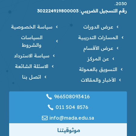
2030.
رقم التسجيل الضريبي
:
302224919800003
عرض الدورات
سياسة الخصوصية
المسارات التدريبية
السياسات
والشروط
عرض الأقسام
سياسة الاسترداد
عن المركز
الاسئلة الشائعة
التسويق بالعمولة
اتصل بنا
الأخبار والمقالات
966508093416
‎011 504 8576
info@mada.edu.sa
موثوقيتنا