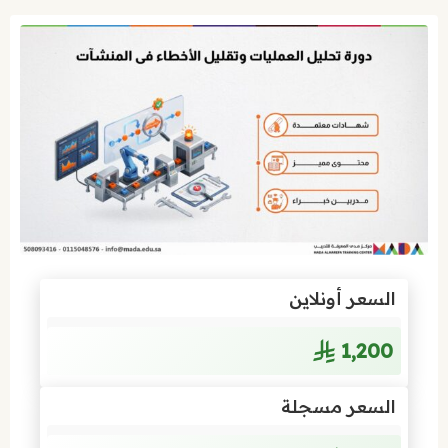
السعر أونلاين
1٬200
السعر مسجلة