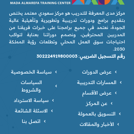
مركز مدى المعرفة للتدريب هو مركز سعودي معتمد يختص
بتقديم برامج ودورات تدريبية وتطويرية وتأهيلية عالية
الجودة، نعتمد في جميع برامجنا على خبرات فريقنا من
المدربين المحترفين، ونصمم دوراتنا بعناية لتواكب
احتياجات سوق العمل المحلي وتطلعات رؤية المملكة
2030.
رقم التسجيل الضريبي
:
302224919800003
عرض الدورات
سياسة الخصوصية
المسارات التدريبية
السياسات
والشروط
عرض الأقسام
سياسة الاسترداد
عن المركز
الاسئلة الشائعة
التسويق بالعمولة
اتصل بنا
الأخبار والمقالات