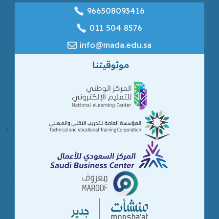
966508093416
‎011 504 8576
info@mada.edu.sa
موثوقيتنا