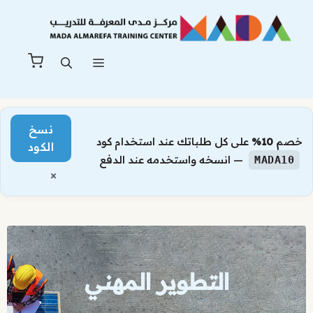
نتقل
لى
لمحتوى
القائمة
نسخ
خصم
10%
على كل طلباتك عند استخدام كود
الكود
— انسخه واستخدمه عند الدفع
MADA10
×
التطوير المهني