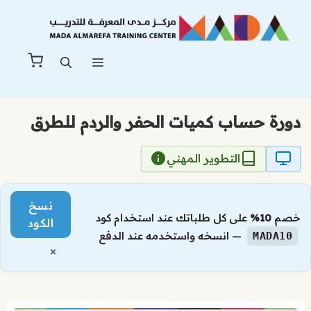
نتقل
لى
لمحتوى
القائمة
دورة حساب كميات الحفر والردم للطرق
التطوير المهني
نسخ
خصم
10%
على كل طلباتك عند استخدام كود
الكود
— انسخه واستخدمه عند الدفع
MADA10
×