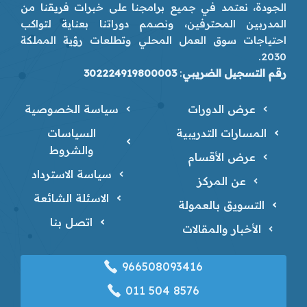
الجودة، نعتمد في جميع برامجنا على خبرات فريقنا من
المدربين المحترفين، ونصمم دوراتنا بعناية لتواكب
احتياجات سوق العمل المحلي وتطلعات رؤية المملكة
2030.
رقم التسجيل الضريبي
:
302224919800003
عرض الدورات
سياسة الخصوصية
المسارات التدريبية
السياسات
والشروط
عرض الأقسام
سياسة الاسترداد
عن المركز
الاسئلة الشائعة
التسويق بالعمولة
اتصل بنا
الأخبار والمقالات
966508093416
‎011 504 8576