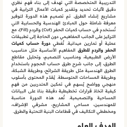
التدريبية المتخصصة التي تهدف إلى بناء فهم نظري
دقيق لآليات تحديد وتقدير كميات الأعمال الترابية في
مشاريع إنشاء الطرق. تم تصميم هذه الدورة لتوفير
معرفة شاملة حول المبادئ الهندسية والحسابية التي
تُستخدم في حساب كميات الحفر (Cut) والردم (Fill)، مع
التركيز على الجانب المفاهيمي دون الحاجة إلى تطبيقات
عملية أو تمارين ميدانية. تُغطي
دورة حساب كميات
الحفر والردم للطرق
المفاهيم الأساسية مثل مناسيب
الأرض الطبيعية، ومناسيب التصميم، وتحليل مقاطع
الطرق، إلى جانب شرح طرق حساب الحجوم باستخدام
الطرق الهندسية مثل طريقة الشرائح، وطريقة الشبكة،
وطريقة المساحات المتوسطة. يُقدّم المحتوى بأسلوب
منهجي وواضح يُسهم في تمكين المتدربين من فهم
كيفية اتخاذ قرارات تخطيطية دقيقة بناءً على البيانات
المساحية والتصميمية. تُعد هذه الدورة مناسبة
للمهندسين، مساحي المشاريع، مشرفي الإشراف،
ومخططي التكاليف في قطاعات البنية التحتية والطرق.
الهدف العام