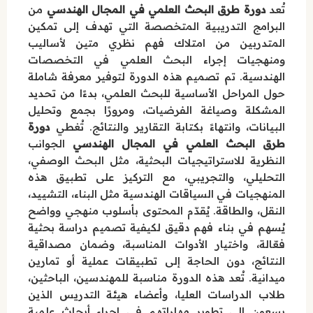
تُعد
دورة طرق البحث العلمي في المجال الهندسي
من
البرامج التدريبية المتخصصة التي تهدف إلى تمكين
المتدربين من امتلاك فهم نظري متين لأساليب
ومنهجيات إجراء البحث العلمي في التخصصات
الهندسية. تم تصميم هذه الدورة لتوفير معرفة شاملة
حول المراحل الأساسية للبحث العلمي، بدءًا من تحديد
المشكلة وصياغة الفرضيات، ومرورًا بجمع وتحليل
البيانات، وانتهاءً بكتابة التقارير والنتائج. تُغطي
دورة
طرق البحث العلمي في المجال الهندسي
الجوانب
النظرية للاستراتيجيات البحثية، مثل البحث الوصفي،
التحليلي، والتجريبي، مع التركيز على تطبيق هذه
المنهجيات في السياقات الهندسية مثل البناء، التشييد،
النقل، والطاقة. يُقدّم المحتوى بأسلوب منهجي وواضح
يُسهم في بناء فهم دقيق لكيفية تصميم دراسة بحثية
فعّالة، واختيار الأدوات المناسبة، وضمان مصداقية
النتائج، دون الحاجة إلى تطبيقات عملية أو تمارين
ميدانية. تُعد هذه الدورة مناسبة للمهندسين، الباحثين،
طلاب الدراسات العليا، وأعضاء هيئة التدريس الذين
يسعون إلى تطوير مهاراتهم في إجراء أبحاث علمية