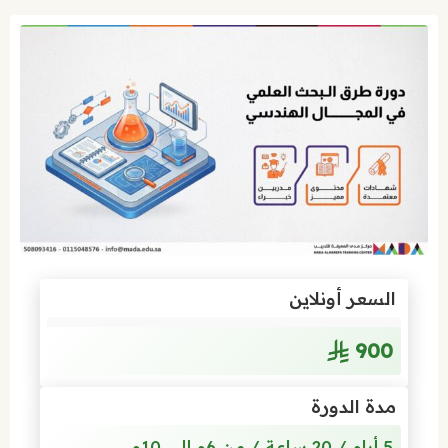
السعر أونلاين
900
مدة الدورة
5 أيام / 20 ساعة / من 6م إلى 10م