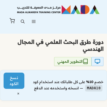
نتقل
لى
لمحتوى
القائمة
دورة طرق البحث العلمي في المجال
الهندسي
التطوير المهني
نسخ
خصم
10%
على كل طلباتك عند استخدام كود
الكود
— انسخه واستخدمه عند الدفع
MADA10
×