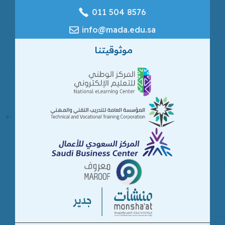
‎011 504 8576
info@mada.edu.sa
موثوقيتنا