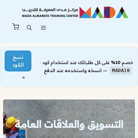
نتقل
لى
لمحتوى
القائمة
نسخ
خصم
10%
على كل طلباتك عند استخدام كود
الكود
— انسخه واستخدمه عند الدفع
MADA10
×
التسويق والعلاقات العامة