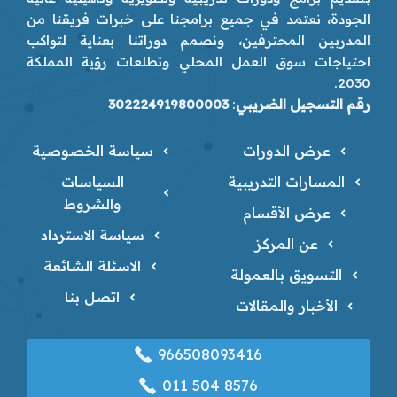
الجودة، نعتمد في جميع برامجنا على خبرات فريقنا من
المدربين المحترفين، ونصمم دوراتنا بعناية لتواكب
احتياجات سوق العمل المحلي وتطلعات رؤية المملكة
2030.
رقم التسجيل الضريبي
:
302224919800003
عرض الدورات
سياسة الخصوصية
المسارات التدريبية
السياسات
والشروط
عرض الأقسام
سياسة الاسترداد
عن المركز
الاسئلة الشائعة
التسويق بالعمولة
اتصل بنا
الأخبار والمقالات
966508093416
‎011 504 8576