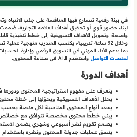
في بيئة رقمية تتسارع فيها المنافسة على جذب الانتباه وتحق
لبناء حضور قوي أو تحقيق أهداف العلامة التجارية. صُممت 
واضحة، وتحويل الأهداف التسويقية إلى خطط تنفيذية قابل
وخلال 32 ساعة تدريبية، يكتسب المتدرب منهجية عملية
بما يدعم الأداء المهني في التسويق الرقمي وإدارة الحساب
لمنصات التواصل
واستخدم الـ Ai في صناعة المحتوى.
أهداف الدورة
يتعرف على مفهوم استراتيجية المحتوى ودورها في 
يحلل الأهداف التسويقية ويحوّلها إلى خطة محتوى 
يحدد أنواع المحتوى المناسبة لكل منصة بحسب ط
يبني خطط محتوى مخصصة تتوافق مع خصائص ال
يصمم تقويم نشر أسبوعي وشهري يضمن الاستمرار
ينسق عمليات جدولة المحتوى ونشره باستخدام 