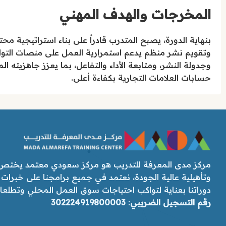
المخرجات والهدف المهني
بنهاية الدورة، يصبح المتدرب قادراً على بناء استراتيجية
وتقويم نشر منظم يدعم استمرارية العمل على منصات التواصل
وجدولة النشر، ومتابعة الأداء والتفاعل، بما يعزز جاهزيته 
حسابات العلامات التجارية بكفاءة أعلى.
مركز مدى المعرفة للتدريب هو مركز سعودي معتمد يختص ب
وتأهيلية عالية الجودة، نعتمد في جميع برامجنا على خبرات
دوراتنا بعناية لتواكب احتياجات سوق العمل المحلي وتطلعات رؤ
رقم التسجيل الضريبي
:
302224919800003