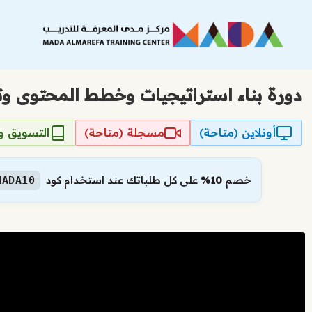
نتقل
لى
لمحتوى
دورة بناء استراتيجيات وخطط المحتوى و
أونلاين (متاحة)
مسجلة (متاحة)
التسويق وا
خصم
10%
على كل طلباتك عند استخدام كود
MADA10