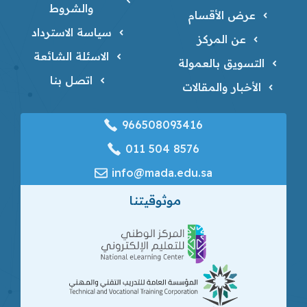
والشروط
عرض الأقسام
سياسة الاسترداد
عن المركز
الاسئلة الشائعة
التسويق بالعمولة
اتصل بنا
الأخبار والمقالات
966508093416
‎011 504 8576
info@mada.edu.sa
موثوقيتنا