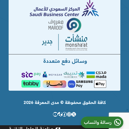
وسائل دفع متعددة
كافة الحقوق محفوظة © مدى المعرفة 2026
إكس
تيك
إنستجرام
فيسبوك
يوتيوب
رسالة واتساب
توك
مزامنة للحلول التقنية