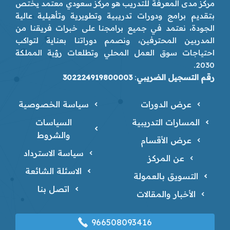
مركز مدى المعرفة للتدريب هو مركز سعودي معتمد يختص
بتقديم برامج ودورات تدريبية وتطويرية وتأهيلية عالية
الجودة، نعتمد في جميع برامجنا على خبرات فريقنا من
المدربين المحترفين، ونصمم دوراتنا بعناية لتواكب
احتياجات سوق العمل المحلي وتطلعات رؤية المملكة
2030.
رقم التسجيل الضريبي
:
302224919800003
عرض الدورات
سياسة الخصوصية
المسارات التدريبية
السياسات
والشروط
عرض الأقسام
سياسة الاسترداد
عن المركز
الاسئلة الشائعة
التسويق بالعمولة
اتصل بنا
الأخبار والمقالات
966508093416