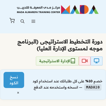
نتقل
لى
لمحتوى
القائمة
دورة التخطيط الاستراتيجى (البرنامج
موجه لمستوى الإدارة العليا)
الإدارة الاستراتيجية
نسخ
خصم
10%
على كل طلباتك عند استخدام كود
الكود
— انسخه واستخدمه عند الدفع
MADA10
×