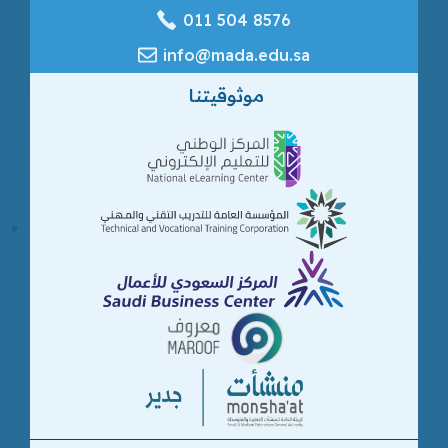
‎011 504 8576
info@mada.edu.sa
موثوقيتنا