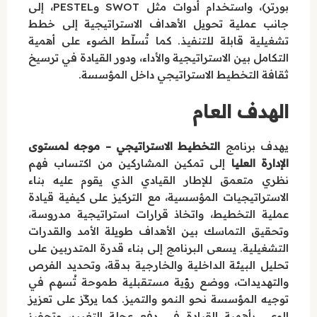
بورتر)، واستخدام أدوات مثل SWOT وPESTEL، إلى
جانب عملية تحويل الأهداف الاستراتيجية إلى خطط
تشغيلية قابلة للتنفيذ. كما تُسلّط الضوء على أهمية
التكامل بين الاستراتيجية والأداء، ودور القيادة في ترسيخ
ثقافة التخطيط الاستراتيجي داخل المؤسسة.
الهدف العام
يهدف برنامج
التخطيط الاستراتيجي – موجه لمستوى
الإدارة العليا
إلى تمكين المشاركين من اكتساب فهم
نظري متعمق للإطار القيادي الذي يقوم عليه بناء
الاستراتيجيات المؤسسية، مع التركيز على كيفية قيادة
عملية التخطيط، واتخاذ قرارات استراتيجية مدروسة،
وتحقيق التماسك بين الأهداف طويلة الأمد والقدرات
التشغيلية. يسعى البرنامج إلى بناء قدرة المتدربين على
تحليل البيئة الداخلية والخارجية بدقة، وتحديد الفرص
والتهديدات، ووضع رؤية مستقبلية طموحة تُسهم في
توجيه المؤسسة نحو النمو والتميز. كما يركّز على تعزيز
الوعي بأهمية القيادة في دفع عجلة التغيير، وتحفيز