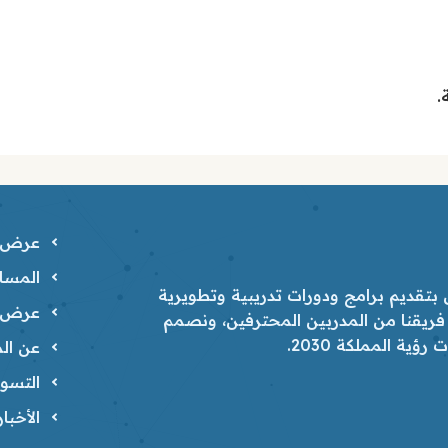
.
عرض ا
المسار
تقديم برامج ودورات تدريبية وتطويرية
عرض ا
 فريقنا من المدربين المحترفين، ونصمم
ية المملكة 2030.
عن الم
التسوي
الأخبا