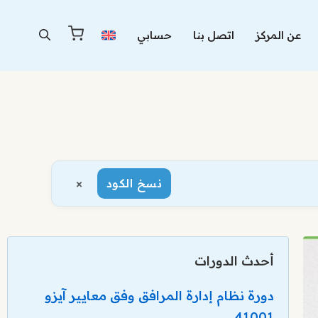
عن المركز
اتصل بنا
حسابي
×
نسخ الكود
أحدث الدورات
دورة نظام إدارة المرافق وفق معايير آيزو
41001