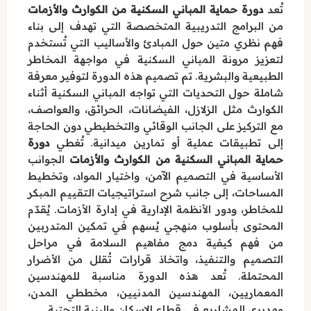
تُعد
دورة حماية المباني السكنية من الكوارث والأزمات
من البرامج التدريبية المتخصصة التي تهدف إلى بناء
فهم نظري متين حول المبادئ والأساليب التي تُستخدم
لتعزيز مرونة المباني السكنية في مواجهة المخاطر
الطبيعية والبشرية. تم تصميم هذه الدورة لتوفير معرفة
شاملة حول التحديات التي تواجه المباني السكنية أثناء
الكوارث مثل الزلازل، الفيضانات، الحرائق، والعواصف،
مع التركيز على الجانب الوقائي والتخطيطي دون الحاجة
إلى تطبيقات عملية أو تمارين ميدانية. تُغطي
دورة
حماية المباني السكنية من الكوارث والأزمات
الجوانب
الأساسية في التصميم الآمن، واختيار المواد، وتخطيط
المساحات، إلى جانب شرح استراتيجيات التقييم المبكر
للمخاطر، ودور الأنظمة الإدارية في إدارة الأزمات. يُقدّم
المحتوى بأسلوب منهجي يُسهم في تمكين المتدربين
من فهم كيفية دمج مفاهيم السلامة في مراحل
التصميم والتنفيذ، واتخاذ قرارات تُقلل من الأضرار
المحتملة. تُعد هذه الدورة مناسبة للمهندسين
المعماريين، المهندسين المدنيين، مخططي المدن،
ومديري المشاريع في قطاع الإسكان والبنية التحتية.