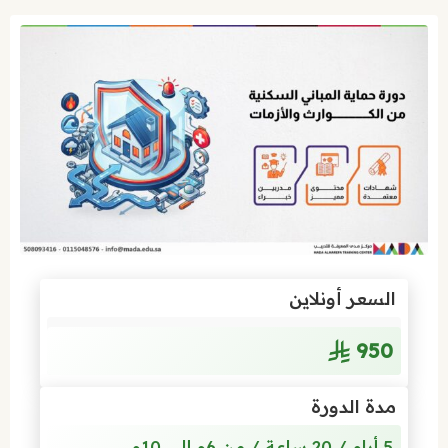
السعر أونلاين
950
مدة الدورة
5 أيام / 20 ساعة / من 6م إلى 10م