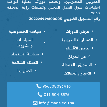
المدربين المحترفين، ونصمم دوراتنا بعناية لتواكب
احتياجات سوق العمل المحلي وتطلعات رؤية المملكة
2030.
رقم التسجيل الضريبي
:
302224919800003
عرض الدورات
سياسة الخصوصية
المسارات التدريبية
السياسات
والشروط
عرض الأقسام
سياسة الاسترداد
عن المركز
الاسئلة الشائعة
التسويق بالعمولة
اتصل بنا
الأخبار والمقالات
966508093416
‎011 504 8576
info@mada.edu.sa