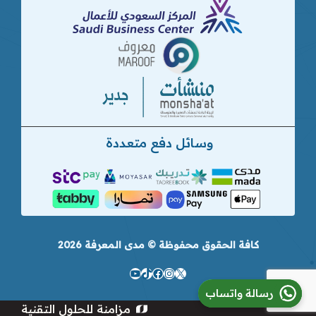
وسائل دفع متعددة
كافة الحقوق محفوظة © مدى المعرفة 2026
إكس
تيك
إنستجرام
فيسبوك
يوتيوب
رسالة واتساب
توك
مزامنة للحلول التقنية