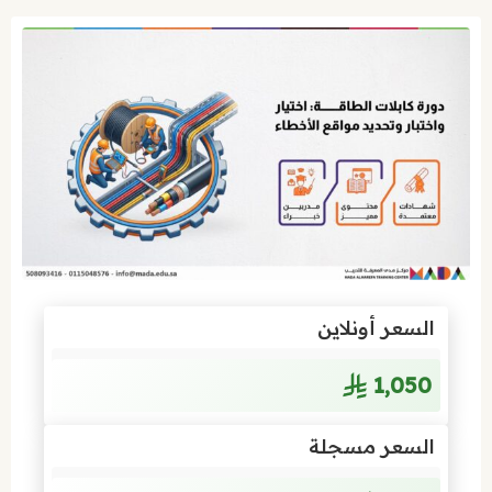
السعر أونلاين
1٬050
السعر مسجلة