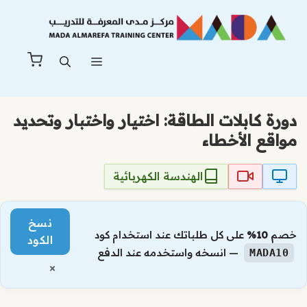
نتقل
لى
لمحتوى
القائمة
دورة كابلات الطاقة: اختيار واختبار وتحديد
مواقع الأخطاء
الهندسة الكهربائية
نسخ
خصم
10%
على كل طلباتك عند استخدام كود
الكود
— انسخه واستخدمه عند الدفع
MADA10
×