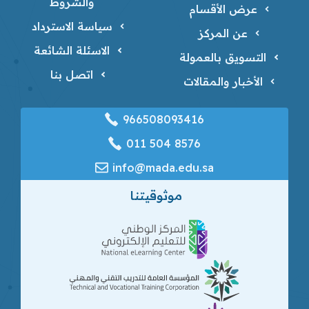
والشروط
عرض الأقسام
سياسة الاسترداد
عن المركز
الاسئلة الشائعة
التسويق بالعمولة
اتصل بنا
الأخبار والمقالات
966508093416
‎011 504 8576
info@mada.edu.sa
موثوقيتنا