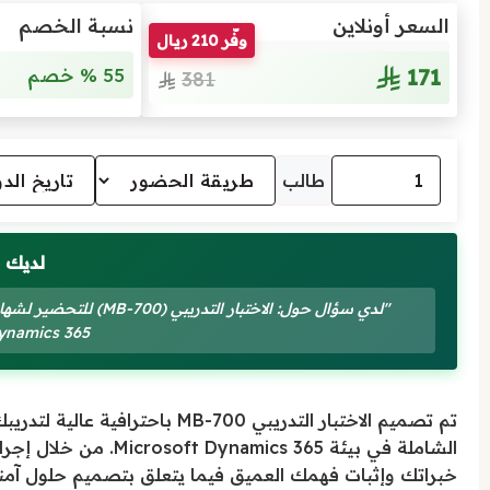
السعر أونلاين
نسبة الخصم
وفّر 210 ريال
171
55 % خصم
381
طالب
لديك 
Dynamics 365 من crosoft
تم تصميم الاختبار التدريبي -700