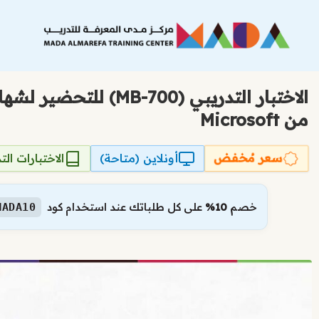
نتقل
لى
لمحتوى
من Microsoft
سعر مُخفض
أونلاين (متاحة)
الاختبارات الت
خصم
10%
على كل طلباتك عند استخدام كود
MADA10