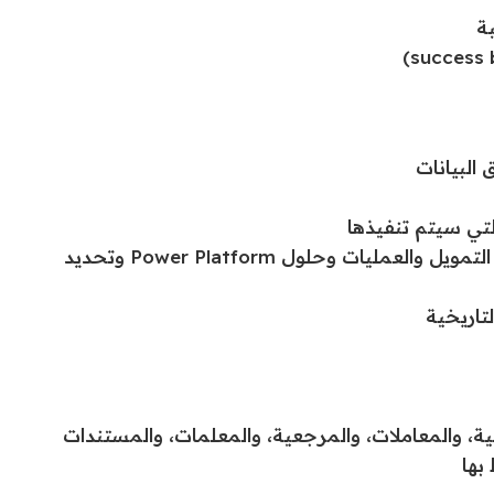
بة
 البيانات
تحديد استراتيجية التراجع (roll-back) لتطبيقات التمويل والعمليات وحلول Power Platform وتحديد
لتاريخية
سية، والمعاملات، والمرجعية، والمعلمات، والمستندات