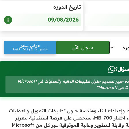
تاريخ الدورة
09/08/2026
عرض سعر
خاص بالشركات فقط
سؤال؟
"لدي سؤال حول: الاختبار التدريبي (MB-700) للتحضير لشهادة خبير تصميم حلول تطبيقات المالية والعمليات في Microsoft
Mi"
MB باحترافية عالية لتدريبك وإعدادك لبناء وهندسة حلول تطبيقات التمويل والعمليات
الشاملة في بيئة Microsoft Dynamics 365. من خلال إجراء اختبار MB-700، ستحصل على فرصة استثنائية لتعزيز
خبراتك وإثبات فهمك العميق فيما يتعلق بتصميم حلول آمنة وقابلة للتطوير وعالية الموثوقية عبر كل من Microsoft