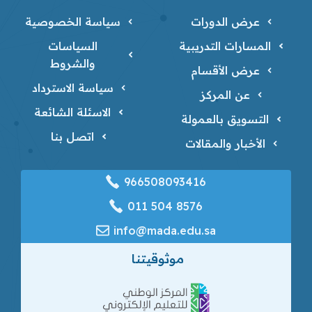
عرض الدورات
سياسة الخصوصية
المسارات التدريبية
السياسات
والشروط
عرض الأقسام
سياسة الاسترداد
عن المركز
الاسئلة الشائعة
التسويق بالعمولة
اتصل بنا
الأخبار والمقالات
966508093416
‎011 504 8576
info@mada.edu.sa
موثوقيتنا