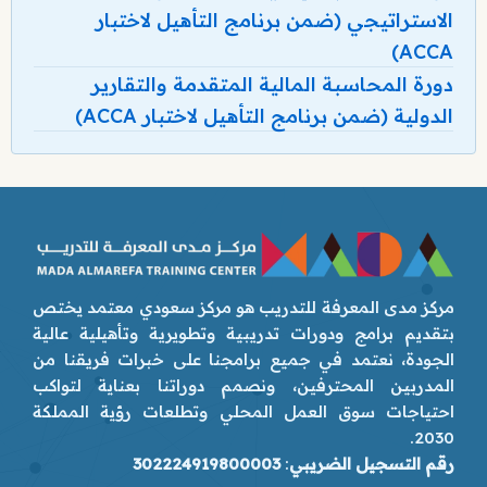
الاستراتيجي (ضمن برنامج التأهيل لاختبار
ACCA)
دورة المحاسبة المالية المتقدمة والتقارير
الدولية (ضمن برنامج التأهيل لاختبار ACCA)
مركز مدى المعرفة للتدريب هو مركز سعودي معتمد يختص
بتقديم برامج ودورات تدريبية وتطويرية وتأهيلية عالية
الجودة، نعتمد في جميع برامجنا على خبرات فريقنا من
المدربين المحترفين، ونصمم دوراتنا بعناية لتواكب
احتياجات سوق العمل المحلي وتطلعات رؤية المملكة
2030.
رقم التسجيل الضريبي
:
302224919800003