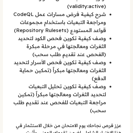
(validity:active)
شرح كيفية فرض مسارات عمل CodeQL
ومراجعة التبعيات باستخدام مجموعات
قواعد المستودع (Repository Rulesets)
وصف كيفية تكوين فحص الكود لتحديد
الثغرات ومعالجتها في مرحلة مبكرة
(الفحص عند تقديم طلب سحب)
وصف كيفية تكوين فحص الأسرار لتحديد
الثغرات ومعالجتها مبكراً (تمكين حماية
الدفع)
وصف كيفية تكوين تحليل التبعيات
لتحديد الثغرات ومعالجتها مبكراً (تمكين
مراجعة التبعيات للفحص عند تقديم طلب
سحب)
عزز فرص نجاحك يوم الامتحان من خلال الاستثمار في
هذا الاختبار الشامل. اضمن تقدمك المهني وأثبت