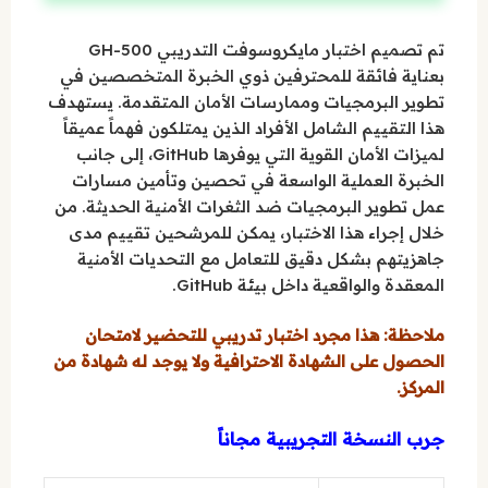
تم تصميم اختبار مايكروسوفت التدريبي GH-500
بعناية فائقة للمحترفين ذوي الخبرة المتخصصين في
تطوير البرمجيات وممارسات الأمان المتقدمة. يستهدف
هذا التقييم الشامل الأفراد الذين يمتلكون فهماً عميقاً
لميزات الأمان القوية التي يوفرها GitHub، إلى جانب
الخبرة العملية الواسعة في تحصين وتأمين مسارات
عمل تطوير البرمجيات ضد الثغرات الأمنية الحديثة. من
خلال إجراء هذا الاختبار، يمكن للمرشحين تقييم مدى
جاهزيتهم بشكل دقيق للتعامل مع التحديات الأمنية
المعقدة والواقعية داخل بيئة GitHub.
ملاحظة: هذا مجرد اختبار تدريبي للتحضير لامتحان
الحصول على الشهادة الاحترافية ولا يوجد له شهادة من
المركز.
جرب النسخة التجريبية مجاناً