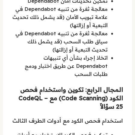
تمكين تحديثات أمان Dependabot
معالجة ثغرة من تنبيه Dependabot في
علامة تبويب الأمان (قد يشمل ذلك تحديث
التبعية أو إزالتها)
معالجة ثغرة من تنبيه Dependabot في
سياق طلب السحب (قد يشمل ذلك
تحديث التبعية أو إزالتها)
اتخاذ إجراء بشأن أي تنبيهات
Dependabot عن طريق اختبار ودمج
طلبات السحب
المجال الرابع: تكوين واستخدام فحص
الكود (Code Scanning) مع CodeQL –
25 سؤالاً
استخدام فحص الكود مع أدوات الطرف الثالث
تمكين فحص الكود للاستخدام مع أدوات