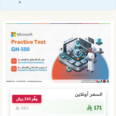
×
السعر أونلاين
وفّر 210 ريال
171
381