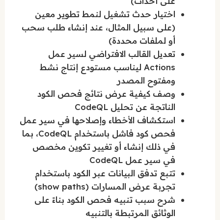
على أحداث)
اختيار حدث تشغيل لنمط تطوير معين
(على سبيل المثال، عند إنشاء طلب سحب
أو لملفات محددة)
تعديل القالب الافتراضي لسير عمل
Actions ليناسب مستودع إنتاج نشط
ومفتوح المصدر
وصف كيفية عرض نتائج فحص الكود
الناتجة عن تحليل CodeQL
استكشاف الأخطاء وإصلاحها في سير عمل
فحص كود فاشل باستخدام CodeQL، بما
في ذلك إنشاء أو تغيير تكوين مخصص
في سير عمل CodeQL
تتبع تدفق البيانات عبر الكود باستخدام
تجربة عرض المسارات (show paths)
شرح سبب تنبيه فحص الكود بناءً على
الوثائق المرتبطة بالتنبيه