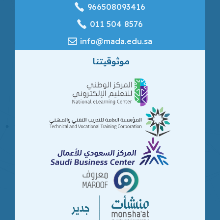
966508093416
‎011 504 8576
info@mada.edu.sa
موثوقيتنا