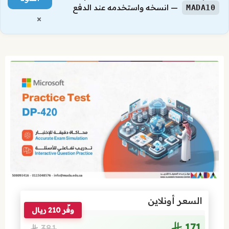
— انسخه واستخدمه عند الدفع
MADA10
×
السعر أونلاين
وفّر 210 ريال
171
381