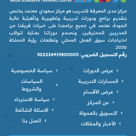
مركز مدى المعرفة للتدريب هو مركز سعودي معتمد يختص
بتقديم برامج ودورات تدريبية وتطويرية وتأهيلية عالية
الجودة، نعتمد في جميع برامجنا على خبرات فريقنا من
المدربين المحترفين، ونصمم دوراتنا بعناية لتواكب
احتياجات سوق العمل المحلي وتطلعات رؤية المملكة
2030.
رقم التسجيل الضريبي
:
302224919800003
عرض الدورات
سياسة الخصوصية
المسارات التدريبية
السياسات
والشروط
عرض الأقسام
سياسة الاسترداد
عن المركز
الاسئلة الشائعة
التسويق بالعمولة
اتصل بنا
الأخبار والمقالات