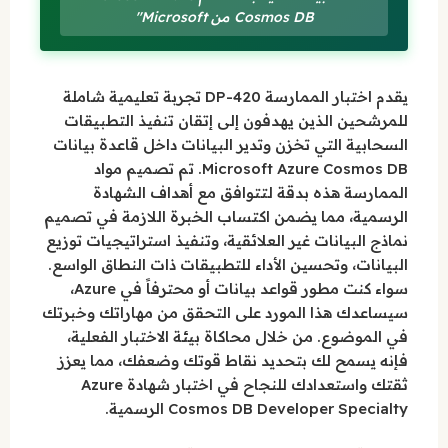
Cosmos DB من Microsoft"
يقدم اختبار الممارسة DP-420 تجربة تعليمية شاملة
للمرشحين الذين يهدفون إلى إتقان تنفيذ التطبيقات
السحابية التي تخزن وتدير البيانات داخل قاعدة بيانات
Microsoft Azure Cosmos DB. تم تصميم مواد
الممارسة هذه بدقة لتتوافق مع أهداف الشهادة
الرسمية، مما يضمن اكتساب الخبرة اللازمة في تصميم
نماذج البيانات غير العلائقية، وتنفيذ استراتيجيات توزيع
البيانات، وتحسين الأداء للتطبيقات ذات النطاق الواسع.
سواء كنت مطور قواعد بيانات أو محترفاً في Azure،
سيساعدك هذا المورد على التحقق من مهاراتك وخبرتك
في الموضوع. من خلال محاكاة بيئة الاختبار الفعلية،
فإنه يسمح لك بتحديد نقاط قوتك وضعفك، مما يعزز
ثقتك واستعدادك للنجاح في اختبار شهادة Azure
Cosmos DB Developer Specialty الرسمية.