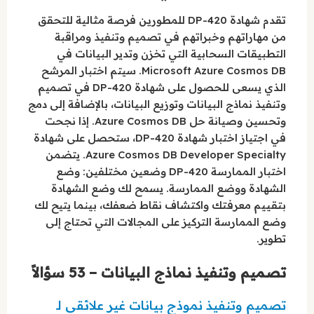
تقدم شهادة DP-420 للمطورين فرصة مثالية للتحقق
من مهاراتهم وخبراتهم في تصميم وتنفيذ ومراقبة
التطبيقات السحابية التي تخزن وتدير البيانات في
Microsoft Azure Cosmos DB. سيتم اختبار المرشح
الذي يسعى للحصول على شهادة DP-420 في تصميم
وتنفيذ نماذج البيانات وتوزيع البيانات، بالإضافة إلى دمج
وتحسين وصيانة حل Azure Cosmos DB. إذا نجحت
في اجتياز اختبار شهادة DP-420، ستحصل على شهادة
Azure Cosmos DB Developer Specialty. يتضمن
اختبار الممارسة DP-420 وضعين مختلفين: وضع
الشهادة ووضع الممارسة. يسمح لك وضع الشهادة
بتقييم معرفتك واكتشاف نقاط ضعفك، بينما يتيح لك
وضع الممارسة التركيز على المجالات التي تحتاج إلى
تطوير.
تصميم وتنفيذ نماذج البيانات – 53 سؤالاً
تصميم وتنفيذ نموذج بيانات غير علائقي لـ