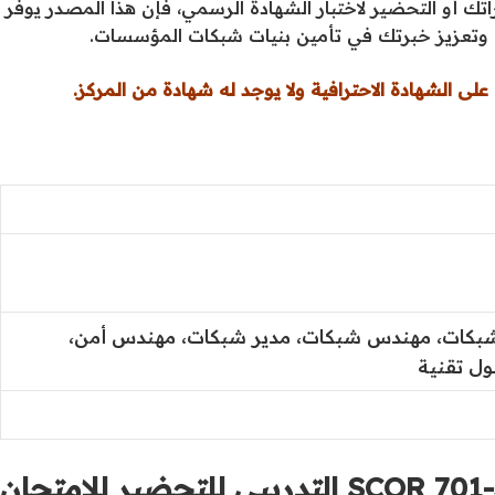
تك أو التحضير لاختبار الشهادة الرسمي، فإن هذا المصدر يوفر
ني وتعزيز خبرتك في تأمين بنيات شبكات المؤسسات.
لى الشهادة الاحترافية ولا يوجد له شهادة من المركز.
كات، مهندس شبكات، مدير شبكات، مهندس أمن،
ل تقنية
لماذا ينبغي عليّ استخدام اختبار 350-701 SCOR التدريبي للتحضير للامتحان