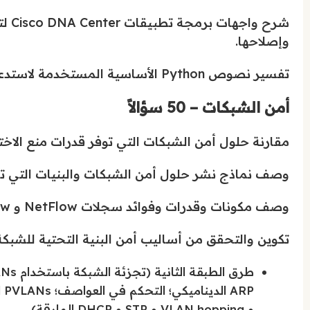
شرح 
وإصلاحها.
تفسير نصوص Python الأساسية المستخدمة لاستدعاء واجهات برمجة تطبيقات أجهزة أمان Cisco.
أمن الشبكات – 50 سؤالاً
مقارنة حلول أمن الشبكات التي توفر قدرات منع الاختر
وصف نماذج نشر حلول أمن الشبكات والبنيات التي توف
وصف مكونات وقدرات وفوائد سجلات NetFlow و Flexible NetFlow.
تكوين والتحقق من أساليب أمن البنية التحتية للشبكة
و VLAN hopping و STP و DHCP المارقة).