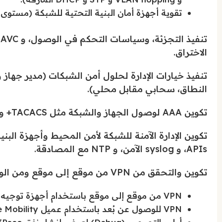
تقوية أجهزة أمان البنية التحتية للشبكة (مستوى ا
الاختراق.
تنفيذ خيارات الإدارة لحلول أمن الشبكات (مدير جهاز 
النطاق، سحابي مقابل محلي).
تكوين AAA لوصول الجهاز والشبكة مثل TACACS+ و RADIUS.
APIs، و syslog الآمن، و NTP مع المصادقة.
تكوين والتحقق من VPN من موقع إلى موقع ومن الوصول عن بُعد:
VPN من موقع إلى موقع باستخدام أجهزة توجيه Cisco و IOS.
VPN للوصول عن بُعد باستخدام عميل Cisco AnyConnect Secure Mobility.