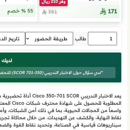
وفّر 210 ريال
171
55 % خصم
381
طالب
لديك 
"لدي سؤال حول: الاختبار التدريبي (350-701 SCOR) للتحضير لشهادة تطبيق وتشغيل التقنيات الأمنية الأساسية من Cisco"
يعد الاختبار التدريبي R
واسعاً من المجالات الحيوية، بما في ذلك أمن الشبكات، وأمن
نقاط النهاية، والكشف عن التهديدات. من خلال محاكاة تجربة 
سيناريوهات قياسية في الصناعة، وتحديد نقاط القوة والضعف