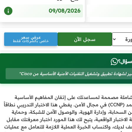
09/08/2026
عرض سعر
خاص بالشركات فقط
سؤال؟
Cisco 350-701 SCO أداة تحضيرية شاملة مصممة لمساعدتك على إتقان المفاهيم الأساسية
المطلوبة للحصول على شهادة محترف شبكات Cisco المعتمد (CCNP) في مجال الأمن. يغطي هذا الاختبار التدريبي نطاقاً
 السحابة، وإدارة الهوية، والوصول الآمن للشبكة، وحماية
الاختبار الواقعية، يتيح لك هذا المورد اختبار معرفتك مقابل
 لديك، واكتساب الخبرة العملية اللازمة للتعامل مع عمليات