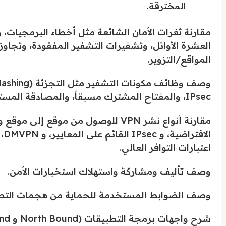
المخترقة.
العشرة الأوائل، وتشفيرات التشفير المفقودة، وتجاوز
المواقع/التزوير.
IPsec، والمفتاح المشترك مسبقاً، والمصادقة المستندة إلى الشهادات.
مقارنة أنواع نشر VPN للوصول من موق
اعتبارات التوافر العالي.
وصف تأليف ومشاركة واستهلاك استخبارات الأمن.
وصف الضوابط المستخدمة للحماية من هجمات التصيد ا
شرح واجهات برمجة التطبيقات (North Bound و South Bound) في بنية SDN.