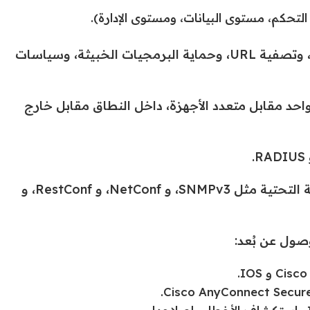
لتحكم، مستوى البيانات، ومستوى الإدارة).
تنفيذ التجزئة، وسياسات التحكم في الوصول، و AVC، وتصفية URL، وحماية البرمجيات الخبيثة، وسياسات
واحد مقابل متعدد الأجهزة، داخل النطاق مقابل خارج
تكوين الإدارة الآمنة للشبكة لأمن المحيط وأجهزة البنية التحتية مثل SNMPv3، و NetConf، و RestConf، و