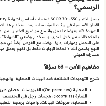
الرسمي؟
الأمان الأساسية في بيئات المؤسسات. يعد استخدام هذا ال
الشهادة لأنه يعرضك لعمق واتساع مواضيع الاختبار—من إد
بالملاحظات. من خلال التدرب باستخدام وضعي “الشهادة” و”ا
على التحمل ومهارات إدارة الوقت، مع الغوص أيضاً في مجالا
النهج يضمن أنك لا تحفظ الإجابات فقط، بل تفهم بعمق مبادئ
مسارك المهني.
مفاهيم الأمن – 63 سؤالاً
شرح التهديدات الشائعة ضد البيئات المحلية، والهجين
الضارة (Rootkits)، هجمات رجل في المنتصف، حقن SQL، البرمجة عبر المواقع (XSS)، البرمجيات الخبيثة.