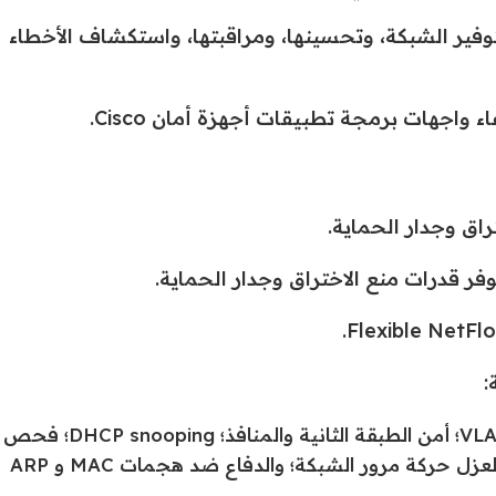
واجهات برمجة تطبيقات Cisco DNA Center لتوفير الشبكة، وتحسينها، ومراقبتها، واستكشاف الأخطاء
اق وجدار الحماية.
ر قدرات منع الاختراق وجدار الحماية.
:
طرق الطبقة الثانية (تجزئة الشبكة باستخدام VLANs؛ أمن الطبقة الثانية والمنافذ؛ DHCP snooping؛ فحص
ARP الديناميكي؛ التحكم في العواصف؛ PVLANs لعزل حركة مرور الشبكة؛ والدفاع ضد هجمات MAC و ARP