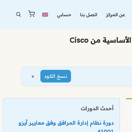
عن المركز
اتصل بنا
حسابي
×
نسخ الكود
أحدث الدورات
دورة نظام إدارة المرافق وفق معايير آيزو
41001