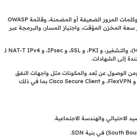
مقارنة ثغرات الأمان الشائعة مثل أخطاء البرمجيات، وكلمات المرور الضعيفة أو المضمنة، وقائمة OWASP
 سعة المخزن المؤقت، واجتياز المسار، والبرمجة عبر
وصف وظائف مكونات التشفير مثل التجزئة (Hashing)، والتشفير، و PKI، و SSL، و IPsec، و NAT-T IPv4 لـ
ع إلى موقع ومن الوصول عن بُعد والمكونات مثل واجهات النفق
الافتراضية، و IPsec القائم على المعايير، و DMVPN، و FlexVPN، و Cisco Secure Client بما في ذلك
لاحتيالي والهندسة الاجتماعية.