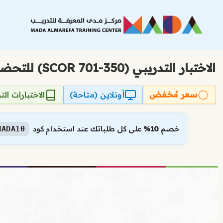
نتقل
لى
لمحتوى
الاختبار التدريبي (350-701 SCOR) للتحضير لشهادة تطبيق وتشغيل التقنيات الأمنية الأساسية من Cisco
سعر مُخفض
أونلاين (متاحة)
الاختبارات الت
خصم
10%
على كل طلباتك عند استخدام كود
MADA10