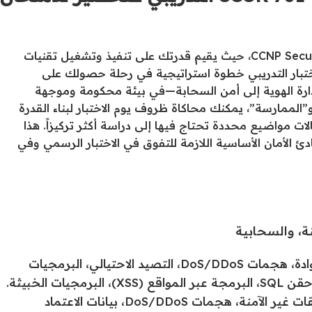
يعمل اختبار 350-701 SCOR كمتطلب أساسي لشهادة CCNP Security، حيث يقيم قدرتك على تنفيذ وتشغيل تقنيات
اختبار التدريبي خطوة استراتيجية في رحلة حصولك على
ارة الهوية إلى أمن السحابة—في بيئة محكومة وموجهة
لممارسة”، يمكنك محاكاة ظروف يوم الاختبار لبناء القدرة
ت مواضيع محددة تحتاج فيها إلى دراسة أكثر تركيزاً. هذا
 الأمان الأساسية اللازمة للتفوق في الاختبار الرسمي وفي
ة، والسحابية
المحلية (On-premises): الفيروسات، حصان طروادة، هجمات DoS/DDoS، التصيد الاحتيالي، البرمجيات
السحابة: خروقات البيانات، واجهات برمجة التطبيقات غير الآمنة، هجمات DoS/DDoS، بيانات الاعتماد