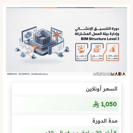
السعر أونلاين
1٬050
مدة الدورة
5 أيام، 20 ساعة، من 6م إلى 10م