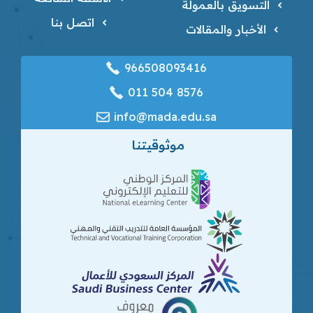
التسويق بالعمولة
اتصل بنا
الأخبار والمقالات
966508093416
‎011 504 8576
info@mada.edu.sa
موثوقيتنا