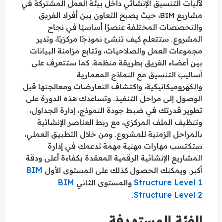
لآليات التنسيق الإنشائي داخل بيئة العمل المشتركة في
مشاريع BIM، حيث يصبح التعاون بين أفراد الفريق
والتخصصات المختلفة عنصرًا أساسيًا في نجاح
المشروع. ستتعلم كيف تنشئ نموذجًا مركزيًا، وتدير
مجموعات العمل والصلاحيات، وتتابع مزامنة البيانات
بين أعضاء الفريق بطريقة منظمة. كما ستتعرف على
أساليب التنسيق مع النماذج المعمارية
والكهروميكانيكية، واكتشاف التعارضات ومعالجتها قبل
الوصول إلى مراحل التنفيذ. وتساعدك هذه الدورة على
تطوير قدرتك في ضبط جودة النموذج، إدارة الجداول،
وتنظيف الملف المركزي، مع ربط العناصر الإنشائية
بالمراحل الزمنية للمشروع. ومن خلال التطبيق العملي،
ستكتسب مهارات مهنية مهمة تدعمك في إدارة
المشاريع الإنشائية الرقمية المعقدة بكفاءة أعلى ودقة
BIM
أكبر. ويمكنك الحصول كذلك على المستوى الأول
BIM
Structure Level 1
والمستوى الثاني
Structure Level 2
.
الفئة المستهدفة