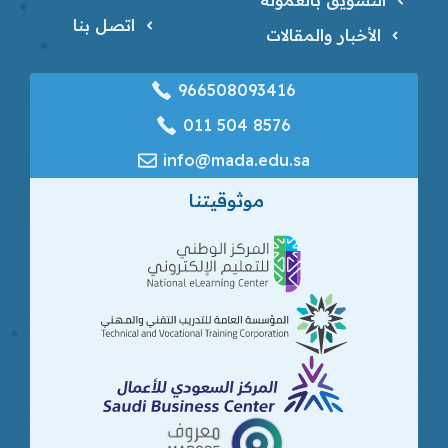
اتصل بنا
الأخبار والمقالات
966508093416
‎011 504 8576
info@mada.edu.sa
موثوقيتنا