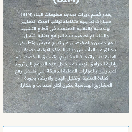
يقدم قسم دورات نمذجة معلومات البناء (BIM)
مسارات تدريبية متكاملة تواكب أحدث المعايير
الهندسية والتقنية المعتمدة في قطاع التشييد
والبناء. تم تصميم هذه البرامج بعناية لتأهيل
المهندسين والمختصين عبر تدرج معرفي وتطبيقي،
ينطلق من التأسيس وبناء النماذج الأولية، وصولا إلى
الإدارة الاستراتيجية للمشاريع، وتنسيق التخصصات،
وإدارة المرافق. نهدف من خلال هذه البرامج إلى تزويد
المتدربين بالمهارات العملية الدقيقة التي تضمن رفع
كفاءة التنفيذ، وتقليل الهدر، والارتقاء بجودة
المشاريع الهندسية لتكون أكثر استدامة وابتكارا.