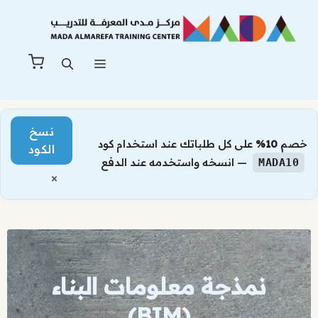
نتقل
لى
لمحتوى
القائمة
نسخ
خصم
10%
على كل طلباتك عند استخدام كود
الكود
— انسخه واستخدمه عند الدفع
MADA10
×
نمذجة معلومات البناء
(BIM)