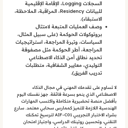
السجلات Logging، الإقامة الإقليمية
للبيانات Residency، المراقبة، الملاحظة،
الاستبقاء).
وصف العمليات المتبعة لامتثال
بروتوكولات الحوكمة (على سبيل المثال،
السياسات، وتيرة المراجعة، استراتيجيات
المراجعة، أطر الحوكمة مثل مصفوفة
تحديد نطاق أمن الذكاء الاصطناعي
التوليدي، معايير الشفافية، متطلبات
تدريب الفريق).
لا تساوم على تقدمك المهني في مجال الذكاء
الاصطناعي الذي ينمو بسرعة فائقة. جهز نفسك اليوم
بأفضل منصة تحضيرية متكاملة واكتسب المهارات
الهندسية اللازمة للتميز كممارس سحابي معتمد. سارع
بشراء الاختبار التجريبي AIF-C01 لترسيخ تمكنك
التقني، وتحسين روتينك الدراسي، واجتياز امتحان