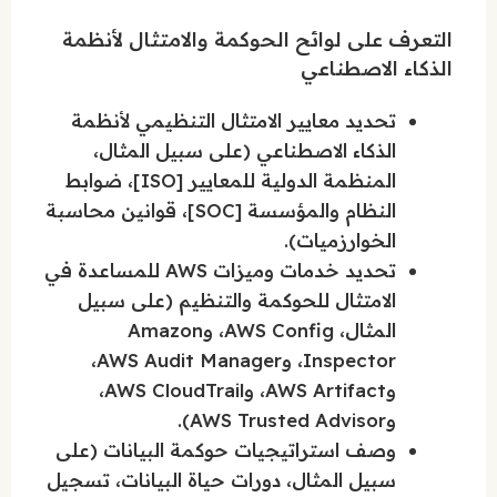
التعرف على لوائح الحوكمة والامتثال لأنظمة
الذكاء الاصطناعي
تحديد معايير الامتثال التنظيمي لأنظمة
الذكاء الاصطناعي (على سبيل المثال،
المنظمة الدولية للمعايير [ISO]، ضوابط
النظام والمؤسسة [SOC]، قوانين محاسبة
الخوارزميات).
تحديد خدمات وميزات AWS للمساعدة في
الامتثال للحوكمة والتنظيم (على سبيل
المثال، AWS Config، وAmazon
Inspector، وAWS Audit Manager،
وAWS Artifact، وAWS CloudTrail،
وAWS Trusted Advisor).
وصف استراتيجيات حوكمة البيانات (على
سبيل المثال، دورات حياة البيانات، تسجيل