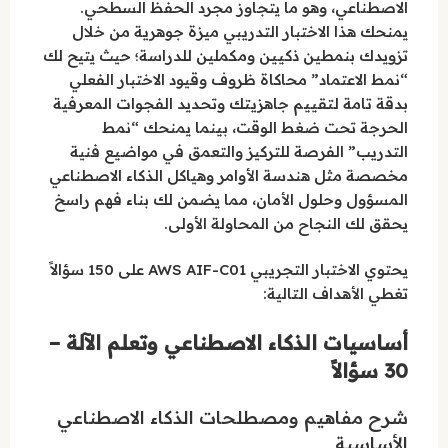
الاصطناعي، وهو ما يتجاوز مجرد الحفظ السطحي.
يمنحك هذا الاختبار التدريبي ميزة جوهرية من خلال
تزويدك بنمطين ذكيين ومكملين للدراسة؛ حيث يتيح لك
“نمط الاعتماد” محاكاة ظروف وقيود الاختبار الفعلي
بدقة تامة لتقييم جاهزيتك وتحديد الفجوات المعرفية
الحرجة تحت ضغط الوقت، بينما يمنحك “نمط
التدريب” الفرصة للتركيز والتعمق في مواضيع فنية
مخصصة مثل هندسة الأوامر وهياكل الذكاء الاصطناعي
المسؤول وحلول الأمان، مما يضمن لك بناء فهم راسخ
يحقق لك النجاح من المحاولة الأولى.
يحتوي الاختبار التجريبي AWS AIF-C01 على 150 سؤالاً
تغطي الأهداف التالية:
أساسيات الذكاء الاصطناعي وتعلم الآلة –
30 سؤالاً
شرح مفاهيم ومصطلحات الذكاء الاصطناعي
الأساسية