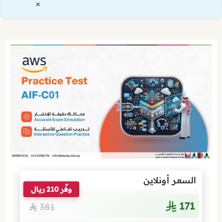
×
السعر أونلاين
وفّر 210 ريال
171
381