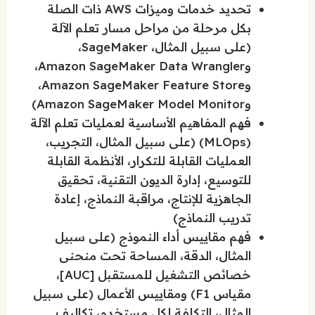
تحديد خدمات وميزات AWS ذات الصلة
بكل مرحلة من مراحل مسار تعلم الآلة
(على سبيل المثال، SageMaker،
وAmazon SageMaker Data Wrangler،
وAmazon SageMaker Feature Store،
وAmazon SageMaker Model Monitor)
فهم المفاهيم الأساسية لعمليات تعلم الآلة
(MLOps) (على سبيل المثال، التجريب،
العمليات القابلة للتكرار، الأنظمة القابلة
للتوسيع، إدارة الديون التقنية، تحقيق
الجاهزية للإنتاج، مراقبة النماذج، إعادة
تدريب النماذج)
فهم مقاييس أداء النموذج (على سبيل
المثال، الدقة، المساحة تحت منحنى
خصائص التشغيل للمستقبل [AUC]،
مقياس F1) ومقاييس الأعمال (على سبيل
المثال، التكلفة لكل مستخدم، تكاليف