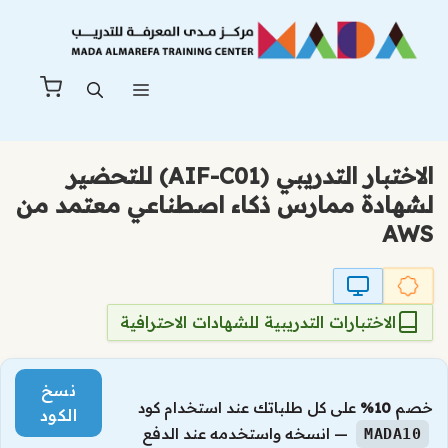
نتقل
لى
لمحتوى
القائمة
الاختبار التدريبي (AIF-C01) للتحضير
لشهادة ممارس ذكاء اصطناعي معتمد من
AWS
الاختبارات التدريبية للشهادات الاحترافية
نسخ
خصم
10%
على كل طلباتك عند استخدام كود
الكود
— انسخه واستخدمه عند الدفع
MADA10