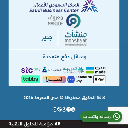
وسائل دفع متعددة
كافة الحقوق محفوظة © مدى المعرفة 2026
إكس
تيك
إنستجرام
فيسبوك
يوتيوب
رسالة واتساب
توك
مزامنة للحلول التقنية