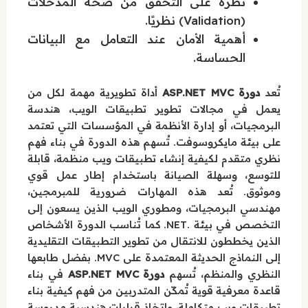
نظرة على التحقق من صحة المدخلات
(Validation) نظريًا.
أهمية الأمان عند التعامل مع البيانات
الحساسة.
تُعد
دورة ASP.NET MVC
أداة تطويرية مهمة لكل من
يعمل في مجالات تطوير تطبيقات الويب، هندسة
البرمجيات، أو إدارة الأنظمة في المؤسسات التي تعتمد
على بيئة مايكروسوفت. تُسهم هذه الدورة في بناء فهم
نظري متقدم لكيفية إنشاء تطبيقات ويب منظمة، قابلة
للتوسع، وسهلة الصيانة باستخدام إطار عمل قوي
وموثوق. تُعد هذه المهارات ضرورية للمبرمجين،
مهندسي البرمجيات، ومطوري الويب الذين يسعون إلى
التخصص في بيئة .NET. كما تُناسب الدورة الأشخاص
الذين يخططون للانتقال من تطوير التطبيقات التقليدية
إلى النماذج الحديثة المعتمدة على MVC. بفضل طابعها
النظري والمنظم، تُسهم
دورة ASP.NET MVC
في بناء
قاعدة معرفية قوية تُمكّن المتدربين من فهم كيفية بناء
تطبيقات ويب متكاملة، واتخاذ قرارات هندسية مدروسة