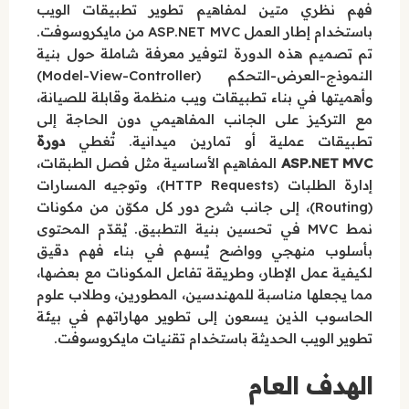
فهم نظري متين لمفاهيم تطوير تطبيقات الويب
باستخدام إطار العمل ASP.NET MVC من مايكروسوفت.
تم تصميم هذه الدورة لتوفير معرفة شاملة حول بنية
النموذج-العرض-التحكم (Model-View-Controller)
وأهميتها في بناء تطبيقات ويب منظمة وقابلة للصيانة،
مع التركيز على الجانب المفاهيمي دون الحاجة إلى
تطبيقات عملية أو تمارين ميدانية. تُغطي
دورة
ASP.NET MVC
المفاهيم الأساسية مثل فصل الطبقات،
إدارة الطلبات (HTTP Requests)، وتوجيه المسارات
(Routing)، إلى جانب شرح دور كل مكوّن من مكونات
نمط MVC في تحسين بنية التطبيق. يُقدّم المحتوى
بأسلوب منهجي وواضح يُسهم في بناء فهم دقيق
لكيفية عمل الإطار، وطريقة تفاعل المكونات مع بعضها،
مما يجعلها مناسبة للمهندسين، المطورين، وطلاب علوم
الحاسوب الذين يسعون إلى تطوير مهاراتهم في بيئة
تطوير الويب الحديثة باستخدام تقنيات مايكروسوفت.
الهدف العام