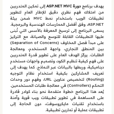
يهدف برنامج
دورة ASP.NET MVC
إلى تمكين المتدربين
من امتلاك فهم نظري دقيق للإطار العام لتطوير
تطبيقات الويب باستخدام نمط MVC ضمن بيئة
ASP.NET، وفق أفضل الممارسات الهندسية والبرمجية.
يسعى البرنامج إلى ترسيخ المعرفة بالأسس التي تُبنى
عليها التطبيقات القابلة للتوسع والصيانة، مع التركيز
على مبدأ فصل المخاوف (Separation of Concerns)
بين المنطق التجاري، واجهة المستخدم، ومعالجة
الطلبات. يركّز الهدف العام على تطوير قدرة المتدربين
على فهم كيفية تنظيم الكود، وتصميم واجهات مستخدم
ديناميكية، وربطها بالبيانات عبر النماذج. كما يهدف إلى
تعريف المشاركين بكيفية استخدام نظام التوجيه
(Routing) لتخصيص عناوين URL، وفهم دور وحدات
التحكم (Controllers) في معالجة طلبات المستخدمين.
يُعد هذا البرنامج خطوة متقدمة نحو بناء كوادر قادرة
على المساهمة في تطوير تطبيقات ويب قوية وآمنة
باستخدام تقنيات مايكروسوفت، دون الحاجة إلى
تطبيقات عملية أو تمارين تطبيقية.