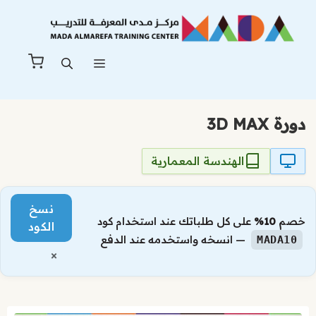
نتقل
لى
لمحتوى
القائمة
دورة 3D MAX
الهندسة المعمارية
نسخ
خصم
10%
على كل طلباتك عند استخدام كود
الكود
— انسخه واستخدمه عند الدفع
MADA10
×