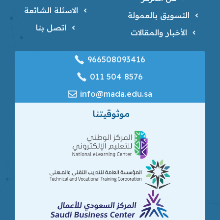
الاسئلة الشائعة
التسويق بالعمولة
اتصل بنا
الأخبار والمقالات
966508093416
‎011 504 8576
info@mada.edu.sa
موثوقيتنا