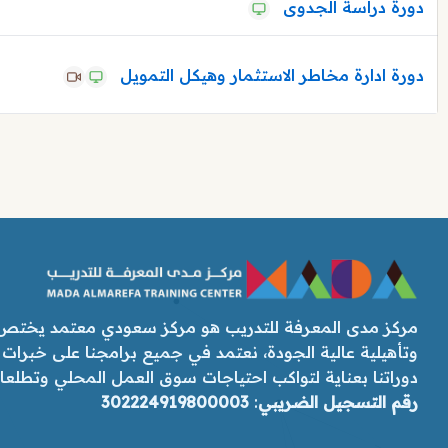
دورة دراسة الجدوى
دورة ادارة مخاطر الاستثمار وهيكل التمويل
مركز مدى المعرفة للتدريب هو مركز سعودي معتمد يختص ب
وتأهيلية عالية الجودة، نعتمد في جميع برامجنا على خبرات
دوراتنا بعناية لتواكب احتياجات سوق العمل المحلي وتطلعات رؤ
رقم التسجيل الضريبي
:
302224919800003