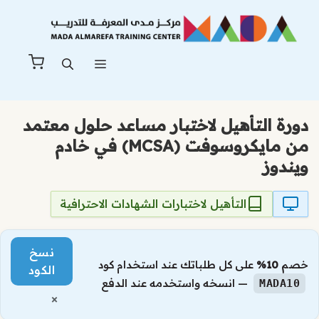
نتقل
لى
لمحتوى
القائمة
دورة التأهيل لاختبار مساعد حلول معتمد
من مايكروسوفت (MCSA) في خادم
ويندوز
التأهيل لاختبارات الشهادات الاحترافية
نسخ
خصم
10%
على كل طلباتك عند استخدام كود
الكود
— انسخه واستخدمه عند الدفع
MADA10
×