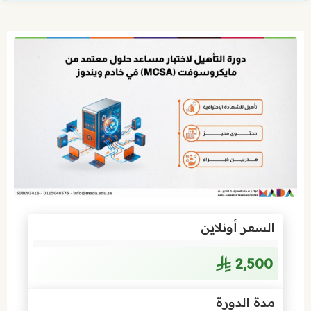
السعر أونلاين
2٬500
مدة الدورة