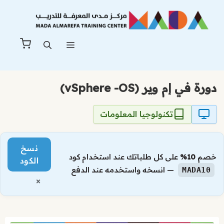
نتقل
لى
لمحتوى
القائمة
دورة في إم وير (vSphere -OS)
تكنولوجيا المعلومات
نسخ
خصم
10%
على كل طلباتك عند استخدام كود
الكود
— انسخه واستخدمه عند الدفع
MADA10
×