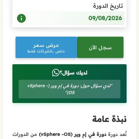
تاريخ الدورة
09/08/2026
عرض سعر
سجل الآن
خاص بالشركات فقط
لديك سؤال؟
"لدي سؤال حول: دورة في إم وير (vSphere -
OS)"
نبذة عامة
تُعد دورة
دورة في إم وير (vSphere -OS)
من الدورات