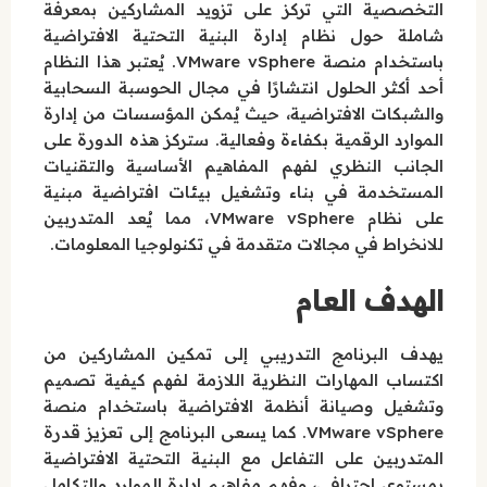
التخصصية التي تركز على تزويد المشاركين بمعرفة
شاملة حول نظام إدارة البنية التحتية الافتراضية
باستخدام منصة VMware vSphere. يُعتبر هذا النظام
أحد أكثر الحلول انتشارًا في مجال الحوسبة السحابية
والشبكات الافتراضية، حيث يُمكن المؤسسات من إدارة
الموارد الرقمية بكفاءة وفعالية. ستركز هذه الدورة على
الجانب النظري لفهم المفاهيم الأساسية والتقنيات
المستخدمة في بناء وتشغيل بيئات افتراضية مبنية
على نظام VMware vSphere، مما يُعد المتدربين
للانخراط في مجالات متقدمة في تكنولوجيا المعلومات.
الهدف العام
يهدف البرنامج التدريبي إلى تمكين المشاركين من
اكتساب المهارات النظرية اللازمة لفهم كيفية تصميم
وتشغيل وصيانة أنظمة الافتراضية باستخدام منصة
VMware vSphere. كما يسعى البرنامج إلى تعزيز قدرة
المتدربين على التفاعل مع البنية التحتية الافتراضية
بمستوى احترافي، وفهم مفاهيم إدارة الموارد والتكامل