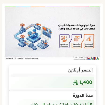
السعر أونلاين
1٬400
مدة الدورة
5 أيام / 20 ساعة / من 6م إلى 10م