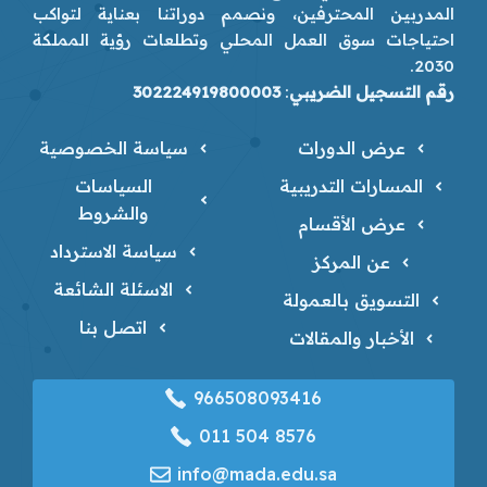
المدربين المحترفين، ونصمم دوراتنا بعناية لتواكب
احتياجات سوق العمل المحلي وتطلعات رؤية المملكة
2030.
رقم التسجيل الضريبي
:
302224919800003
عرض الدورات
سياسة الخصوصية
المسارات التدريبية
السياسات
والشروط
عرض الأقسام
سياسة الاسترداد
عن المركز
الاسئلة الشائعة
التسويق بالعمولة
اتصل بنا
الأخبار والمقالات
966508093416
‎011 504 8576
info@mada.edu.sa