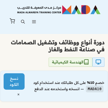
نتقل
لى
لمحتوى
القائمة
دورة أنواع ووظائف وتشغيل الصمامات
في صناعة النفط والغاز
الهندسة الكيميائية
نسخ
خصم
10%
على كل طلباتك عند استخدام كود
الكود
— انسخه واستخدمه عند الدفع
MADA10
×