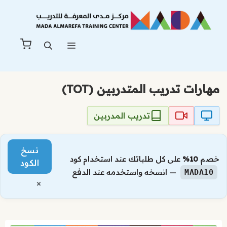
نتقل
لى
لمحتوى
القائمة
مهارات تدريب المتدربين (TOT)
تدريب المدربين
نسخ
خصم
10%
على كل طلباتك عند استخدام كود
الكود
— انسخه واستخدمه عند الدفع
MADA10
×