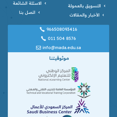
الاسئلة الشائعة
التسويق بالعمولة
اتصل بنا
الأخبار والمقالات
966508093416
‎011 504 8576
info@mada.edu.sa
موثوقيتنا