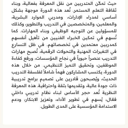
حيث تمكّن المتدربين من نقل المعرفة بفعالية، وبناء
ثقافة التعلم المستمر. تُعد هذه الدورة موجهة بشكل
أساسي لمدراء الإدارات، ومدربي الموارد البشرية،
والمعلمين، والمتخصصين في التدريب والتطوير، وكذلك
للمسؤولين عن التوجيه الوظيفي وبناء المهارات. كما
تُسهم في تمكين الخبراء الفنيين من تأهيل أنفسهم
كمدربين معتمدين في تخصصاتهم. في ظل التسارع
في التغيرات المهنية والتحولات الرقمية، تُصبح مهارات
التدريب عنصراً حيوياً في نجاح المؤسسات، ورفع كفاءة
الموظفين، وتحقيق التميز التنظيمي. من خلال هذه
الدورة، يكتسب المشاركون فهماً شاملاً لفلسفة التدريب
الحديث، ويُصبحون قادرين على تصميم برامج تدريبية
ذات جودة عالية، وتقديمها بثقة واحترافية. هذه المعرفة
النظرية تُعد حجر الأساس لبناء نظام تدريبي داخلي
فعّال، يُسهم في تطوير الأداء، وتعزيز الابتكار، ودعم
الاستدامة المؤسسية على المدى الطويل.