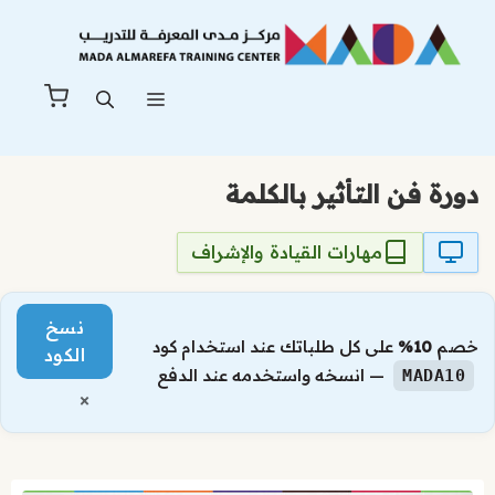
نتقل
لى
لمحتوى
القائمة
دورة فن التأثير بالكلمة
مهارات القيادة والإشراف
نسخ
خصم
10%
على كل طلباتك عند استخدام كود
الكود
— انسخه واستخدمه عند الدفع
MADA10
×