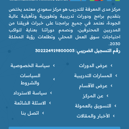
مركز مدى المعرفة للتدريب هو مركز سعودي معتمد يختص
بتقديم برامج ودورات تدريبية وتطويرية وتأهيلية عالية
الجودة، نعتمد في جميع برامجنا على خبرات فريقنا من
المدربين المحترفين، ونصمم دوراتنا بعناية لتواكب
احتياجات سوق العمل المحلي وتطلعات رؤية المملكة
2030.
رقم التسجيل الضريبي
:
302224919800003
عرض الدورات
سياسة الخصوصية
المسارات التدريبية
السياسات
والشروط
عرض الأقسام
سياسة الاسترداد
عن المركز
الاسئلة الشائعة
التسويق بالعمولة
اتصل بنا
الأخبار والمقالات