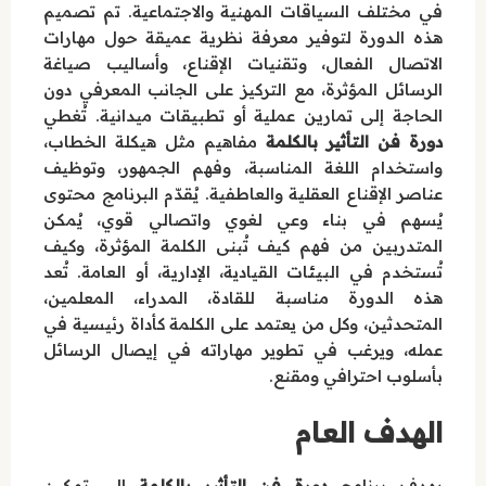
في مختلف السياقات المهنية والاجتماعية. تم تصميم
هذه الدورة لتوفير معرفة نظرية عميقة حول مهارات
الاتصال الفعال، وتقنيات الإقناع، وأساليب صياغة
الرسائل المؤثرة، مع التركيز على الجانب المعرفي دون
الحاجة إلى تمارين عملية أو تطبيقات ميدانية. تُغطي
دورة فن التأثير بالكلمة
مفاهيم مثل هيكلة الخطاب،
واستخدام اللغة المناسبة، وفهم الجمهور، وتوظيف
عناصر الإقناع العقلية والعاطفية. يُقدّم البرنامج محتوى
يُسهم في بناء وعي لغوي واتصالي قوي، يُمكن
المتدربين من فهم كيف تُبنى الكلمة المؤثرة، وكيف
تُستخدم في البيئات القيادية، الإدارية، أو العامة. تُعد
هذه الدورة مناسبة للقادة، المدراء، المعلمين،
المتحدثين، وكل من يعتمد على الكلمة كأداة رئيسية في
عمله، ويرغب في تطوير مهاراته في إيصال الرسائل
بأسلوب احترافي ومقنع.
الهدف العام
يهدف برنامج
دورة فن التأثير بالكلمة
إلى تمكين