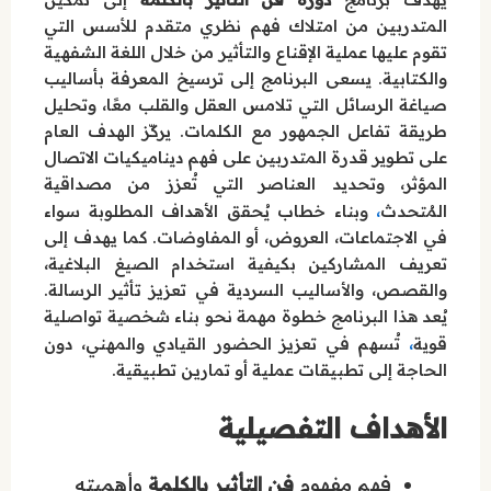
المتدربين من امتلاك فهم نظري متقدم للأسس التي
تقوم عليها عملية الإقناع والتأثير من خلال اللغة الشفهية
والكتابية. يسعى البرنامج إلى ترسيخ المعرفة بأساليب
صياغة الرسائل التي تلامس العقل والقلب معًا، وتحليل
طريقة تفاعل الجمهور مع الكلمات. يركّز الهدف العام
على تطوير قدرة المتدربين على فهم ديناميكيات الاتصال
المؤثر، وتحديد العناصر التي تُعزز من مصداقية
،
المُتحدث
وبناء خطاب يُحقق الأهداف المطلوبة سواء
في الاجتماعات، العروض، أو المفاوضات. كما يهدف إلى
تعريف المشاركين بكيفية استخدام الصيغ البلاغية،
والقصص، والأساليب السردية في تعزيز تأثير الرسالة.
يُعد هذا البرنامج خطوة مهمة نحو بناء شخصية تواصلية
،
قوية
تُسهم في تعزيز الحضور القيادي والمهني، دون
الحاجة إلى تطبيقات عملية أو تمارين تطبيقية.
الأهداف التفصيلية
فهم مفهوم
فن التأثير بالكلمة
وأهميته