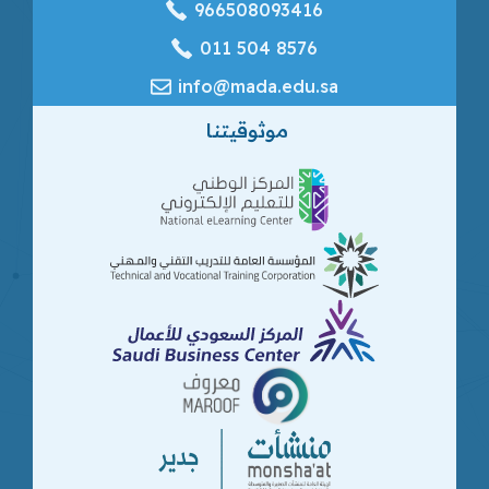
966508093416
‎011 504 8576
info@mada.edu.sa
موثوقيتنا