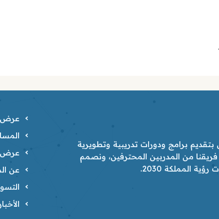
عرض ا
المسار
تقديم برامج ودورات تدريبية وتطويرية
عرض ا
 فريقنا من المدربين المحترفين، ونصمم
ية المملكة 2030.
عن الم
التسوي
الأخبا