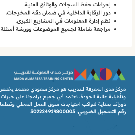
إجراءات حفظ السجلات والوثائق الفنية.
دور الرقابة الداخلية في ضمان دقة المخرجات.
نظم إدارة المعلومات في المشاريع الكبرى.
مراجعة شاملة لجميع الموضوعات وورشة أسئلة.
مركز مدى المعرفة للتدريب هو مركز سعودي معتمد يختص ب
وتأهيلية عالية الجودة، نعتمد في جميع برامجنا على خبرات
دوراتنا بعناية لتواكب احتياجات سوق العمل المحلي وتطلعات رؤ
رقم التسجيل الضريبي
:
302224919800003