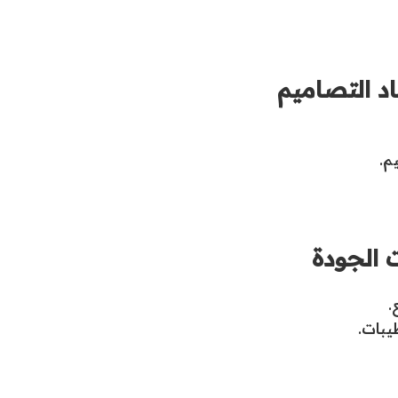
اد التصاميم
م.
 الجودة
.
يبات.