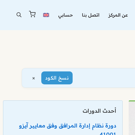
عن المركز
اتصل بنا
حسابي
×
نسخ الكود
أحدث الدورات
دورة نظام إدارة المرافق وفق معايير آيزو
41001