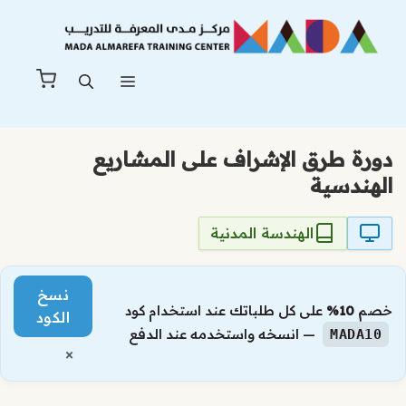
نتقل
لى
لمحتوى
القائمة
دورة طرق الإشراف على المشاريع
الهندسية
الهندسة المدنية
نسخ
خصم
10%
على كل طلباتك عند استخدام كود
الكود
— انسخه واستخدمه عند الدفع
MADA10
×