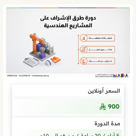
السعر أونلاين
900
مدة الدورة
5 أيام / 20 ساعة / من 6م إلى 10م