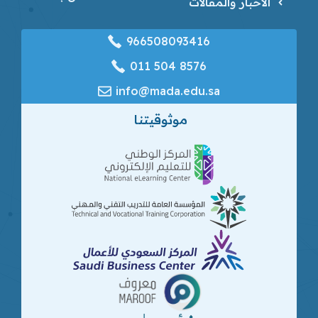
الأخبار والمقالات
966508093416
‎011 504 8576
info@mada.edu.sa
موثوقيتنا