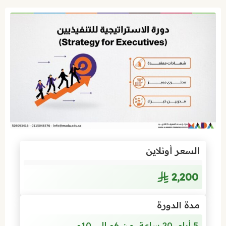
السعر أونلاين
2٬200
مدة الدورة
5 أيام، 20 ساعة، من 6م إلى 10م