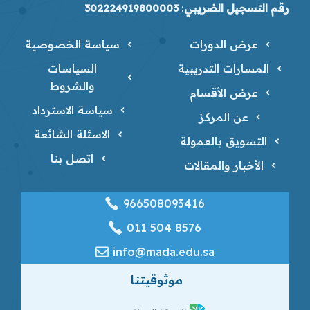
رقم التسجيل الضريبي
:
302224919800003
عرض الدورات
سياسة الخصوصية
المسارات التدريبية
السياسات
والشروط
عرض الأقسام
سياسة الاسترداد
عن المركز
الاسئلة الشائعة
التسويق بالعمولة
اتصل بنا
الأخبار والمقالات
966508093416
‎011 504 8576
info@mada.edu.sa
موثوقيتنا