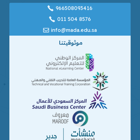
966508093416
‎011 504 8576
info@mada.edu.sa
موثوقيتنا