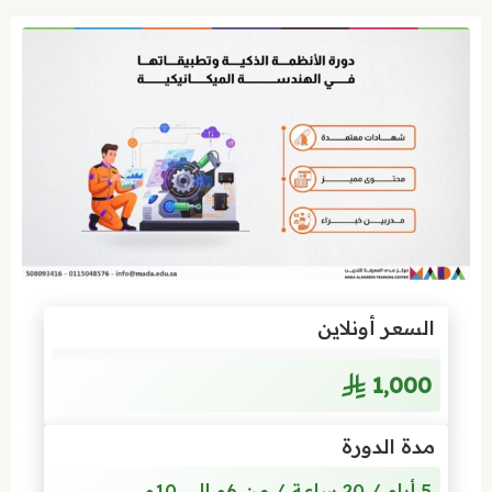
السعر أونلاين
1٬000
مدة الدورة
5 أيام / 20 ساعة / من 6م إلى 10م