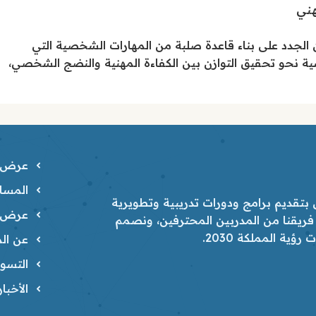
هني
الجدد على بناء قاعدة صلبة من المهارات الشخصية التي
سية نحو تحقيق التوازن بين الكفاءة المهنية والنضج الشخصي،
عرض ا
المسار
تقديم برامج ودورات تدريبية وتطويرية
عرض ا
 فريقنا من المدربين المحترفين، ونصمم
ية المملكة 2030.
عن الم
التسوي
الأخبا