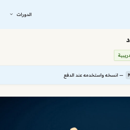
الدورات
ا
د
ريبية
— انسخه واستخدمه عند الدفع