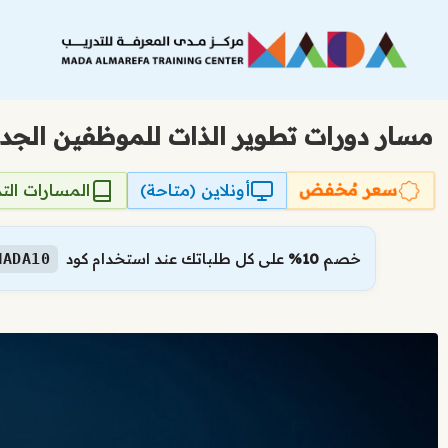
نتقل
لى
لمحتوى
مسار دورات تطوير الذات للموظفين الجد
سعر مُخفض
أونلاين (متاحة)
المسارات التد
خصم
10%
على كل طلباتك عند استخدام كود
MADA10