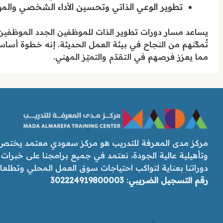
تطوير الوعي الذاتي وتحسين الأداء الشخصي والم
يساعد مسار دورات تطوير الذات للموظفين الجدد الموظفين 
تُمكّنهم من النجاح في بيئة العمل الحديثة. إنه خطوة أسا
مما يعزز فرصهم في التقدّم والتميّز المهني.
مركز مدى المعرفة للتدريب هو مركز سعودي معتمد يختص ب
وتأهيلية عالية الجودة، نعتمد في جميع برامجنا على خبرات
دوراتنا بعناية لتواكب احتياجات سوق العمل المحلي وتطلعات رؤ
رقم التسجيل الضريبي
:
302224919800003