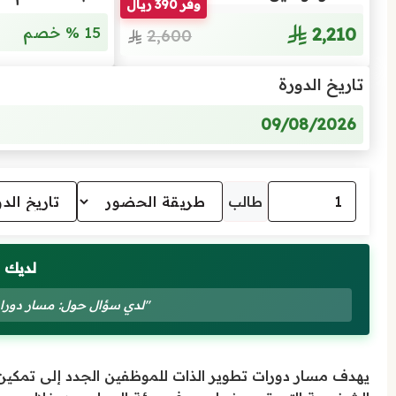
وفّر 390 ريال
2٬210
15 % خصم
2٬600
تاريخ الدورة
09/08/2026
طالب
لديك 
"لدي سؤال حول: مسار دورات
يهدف مسار دورات تطوير الذات للموظفين الجدد إلى تمكين 