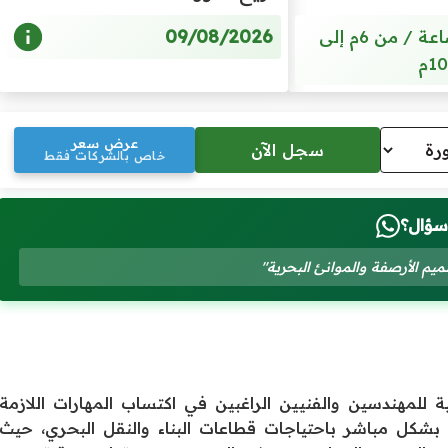
09/08/2026
5 أيام / 20 ساعة / من 6م إلى
10م
عرض سعر
خاص بالشركات فقط
سؤال؟
م الأرصفة والموانئ البحرية"
للمهندسين والفنيين الراغبين في اكتساب المهارات اللازمة
ة بشكل مباشر باحتياجات قطاعات البناء والنقل البحري، حيث