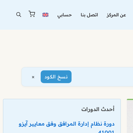
عن المركز
اتصل بنا
حسابي
×
نسخ الكود
أحدث الدورات
دورة نظام إدارة المرافق وفق معايير آيزو
41001