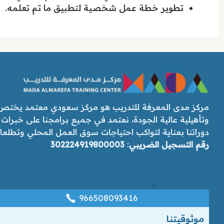
تطوير خطة عمل شخصية لتطبيق ما تم تعلمه.
مركز مدى المعرفة للتدريب هو مركز سعودي معتمد يختص ب
وتأهيلية عالية الجودة، نعتمد في جميع برامجنا على خبرات
دوراتنا بعناية لتواكب احتياجات سوق العمل المحلي وتطلعات رؤ
رقم التسجيل الضريبي
:
302224919800003
966508093416
موثوقيتنا