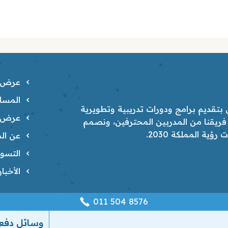
عرض ا
المسار
تقديم برامج ودورات تدريبية وتطويرية
عرض ا
 فريقنا من المدربين المحترفين، ونصمم
ية المملكة 2030.
عن الم
التسوي
الأخبا
‎011 504 8576
وسائل دفع