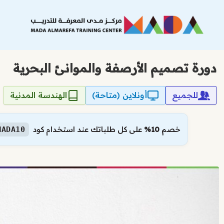
نتقل
لى
لمحتوى
دورة تصميم الأرصفة والموانئ البحرية
للجميع
أونلاين (متاحة)
الهندسة المدنية
خصم
10%
على كل طلباتك عند استخدام كود
MADA10