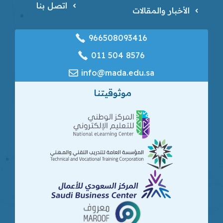
اتصل بنا
الأخبار والمقالات
966508093416
‎011 504 8576
info@mada.edu.sa
موثوقيتنا