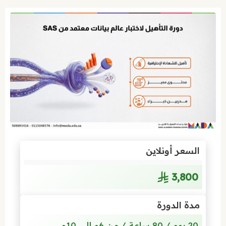
السعر أونلاين
3٬800
مدة الدورة
20 يوم / 80 ساعة / من 6م إلى 10م