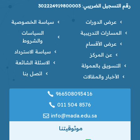
رقم التسجيل الضريبي
:
302224919800003
عرض الدورات
سياسة الخصوصية
المسارات التدريبية
السياسات
والشروط
عرض الأقسام
سياسة الاسترداد
عن المركز
الاسئلة الشائعة
التسويق بالعمولة
اتصل بنا
الأخبار والمقالات
966508093416
‎011 504 8576
info@mada.edu.sa
موثوقيتنا