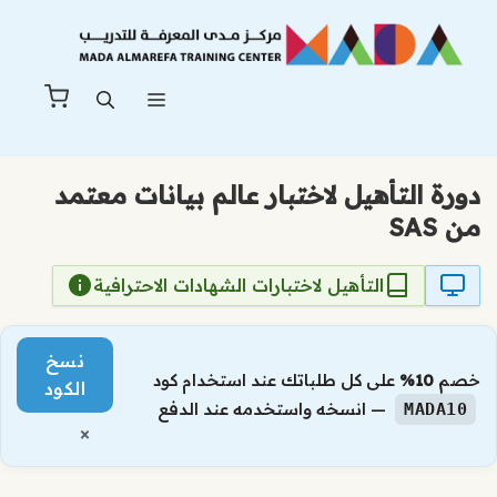
نتقل
لى
لمحتوى
القائمة
دورة التأهيل لاختبار عالم بيانات معتمد
من SAS
التأهيل لاختبارات الشهادات الاحترافية
نسخ
خصم
10%
على كل طلباتك عند استخدام كود
الكود
— انسخه واستخدمه عند الدفع
MADA10
×