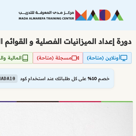
نتقل
لى
لمحتوى
دورة إعداد الميزانيات الفصلية و القوائم ال
أونلاين (متاحة)
مسجلة (متاحة)
المالية وا
خصم
10%
على كل طلباتك عند استخدام كود
MADA10