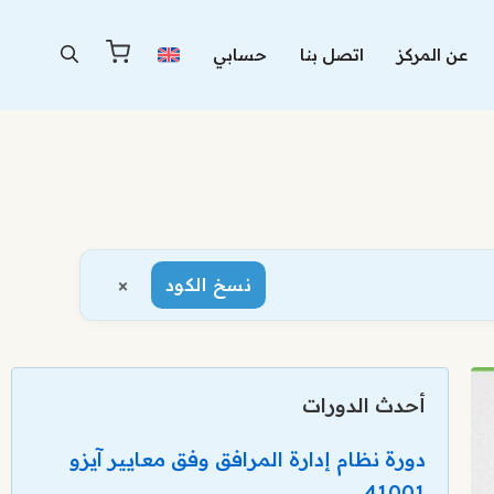
عن المركز
اتصل بنا
حسابي
×
نسخ الكود
أحدث الدورات
دورة نظام إدارة المرافق وفق معايير آيزو
41001