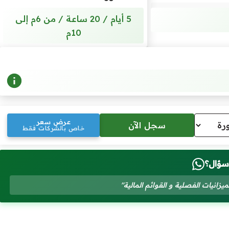
5 أيام / 20 ساعة / من 6م إلى
10م
عرض سعر
خاص بالشركات فقط
سؤال؟
زانيات الفصلية و القوائم المالية"