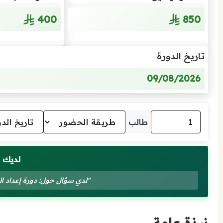
400
850
تاريخ الدورة
09/08/2026
طالب
لديك 
"لدي سؤال حول: دورة إعداد المي
نبذة عامة