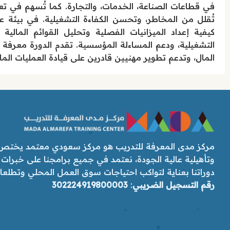
في قطاعات الصناعة، الخدمات، والتجارة. كما تُسهم في تعزي
تُقلل من المخاطر، وتحسن الكفاءة التشغيلية. في بيئة 
كيفية إعداد الميزانيات الفصلية وتحليل القوائم المالية 
التشغيلية، ودعم المساءلة المؤسسية. تقدم الدورة معرفة ن
المال، وتدعم تطوير مهنيين قادرين على قيادة العمليات المال
مركز مدى المعرفة للتدريب هو مركز سعودي معتمد يختص ب
وتأهيلية عالية الجودة، نعتمد في جميع برامجنا على خبرات
دوراتنا بعناية لتواكب احتياجات سوق العمل المحلي وتطلعات رؤ
رقم التسجيل الضريبي
:
302224919800003