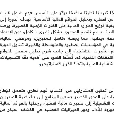
ًا تدريبيًا نظريًا متقدمًا يركّز على تأسيس فهم شامل لآليات
س فصلي، وتحليل القوائم المالية الأساسية. تهدف الدورة إلى
 توزيع الموارد المالية على الفترات الزمنية القصيرة، ورصد
 البيانات. يتم تقديم المحتوى بشكل نظري بالكامل، دون الاعتماد
ة ميدانية، مما يجعله مناسبًا للمديرين، وموظفي المالية،
إدارية في المؤسسات الصغيرة والمتوسطة والكبيرة. تتناول الدورة
ف مع التغيرات التشغيلية، إلى جانب شرح نظري مفصل للقوائم
 التدفقات النقدية. كما تُسلّط الضوء على أهمية دقة التسجيلات،
فافية المالية واتخاذ القرار الاستراتيجي
.
ى تمكين المشاركين من اكتساب فهم نظري متعمق للإطار
ية على المدى القصير. يسعى البرنامج إلى بناء قدرة المتدربين
 التشغيلية إلى تقديرات مالية فصلية، وربطها بالقوائم المالية
دورية للأداء، ودور الميزانيات الفصلية في الكشف المبكر عن