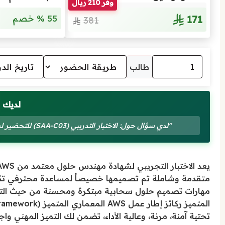
وفّر 210 ريال
171
55 % خصم
381
طالب
لديك 
"لدي سؤال حول: الاختبار التدريبي (SAA-C03) للتحضير لشهادة خبير تصميم حلول معتمد من AWS – مستوى مساعد"
متقدمة وشاملة تم تصميمها خصيصاً لمساعدة محترفي تكن
تحتية آمنة، مرنة، وعالية الأداء، تضمن لك التميز المهني واج