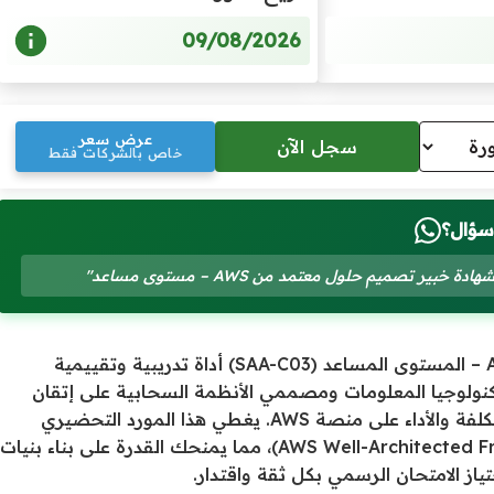
09/08/2026
عرض سعر
خاص بالشركات فقط
سؤال؟
يعد الاختبار التجريبي لشهادة مهندس حلول معتمد من AWS – المستوى المساعد (SAA-C03) أداة تدريبية وتقييمية
ولوجيا المعلومات ومصممي الأنظمة السحابية على إتقان
مهارات تصميم حلول سحابية مبتكرة ومحسنة من حيث التكلفة والأداء على منصة AWS. يغطي هذا المورد التحضيري
المتميز ركائز إطار عمل AWS المعماري المتميز (AWS Well-Architected Framework)، مما يمنحك القدرة على بناء بنيات
تياز الامتحان الرسمي بكل ثقة واقتدار.