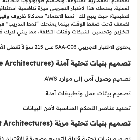
المفاهيم المعمارية المتنوعة، وتصميم طوبولوجيا سحابية
الفعلية. يمنحك هذا الاختبار التجريبي ميزة تنافسية استثنا
التعليمية؛ حيث يتيح لك “نمط الاعتماد” محاكاة ظروف وقيو
الضعف تحت ضغط الوقت، بينما يمنحك “نمط التدريب” فر
التخزين وتحسين الشبكات وفئات التكلفة، مما يبني لديك ف
يحتوي الاختبار التجريبي SAA-C03 على 215 سؤالاً تغطي الأهداف التالية:
تصميم بنيات تحتية آمنة (Design Secure Architectures) – 55 سؤالاً
تصميم وصول آمن إلى موارد AWS
تصميم بيئات عمل وتطبيقات آمنة
تحديد عناصر التحكم المناسبة لأمن البيانات
تصميم بنيات تحتية مرنة (Design Resilient Architectures) – 54 سؤالاً
تصميم بنيات تحتية قابلة للتوسع وضعيقة الاقتران (Loosely Coupled)