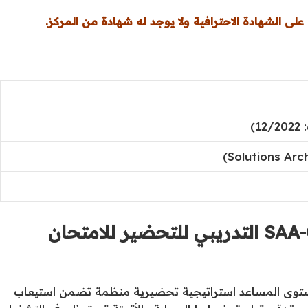
لى الشهادة الاحترافية ولا يوجد له شهادة من المركز.
لماذا ينبغي عليّ استخدام اختبار SAA-C03 التدريبي للتحضير للامتحان
از امتحان مهندس حلول معتمد من AWS – المستوى المساعد استراتيجية تحضيرية منظمة تضمن استيعاب