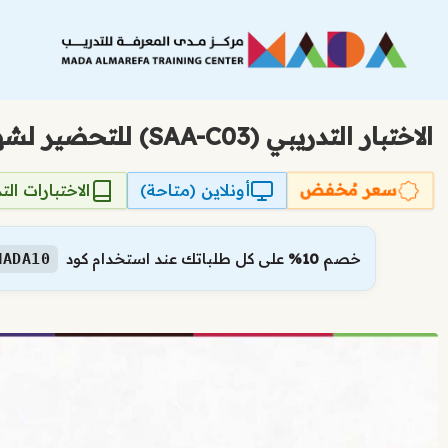
نتقل
لى
لمحتوى
الاختبار التدريبي (SAA-C03) للتحضير لشهادة خبير تصميم حلول معتمد من AWS – مستوى مساعد
سعر مُخفض
أونلاين (متاحة)
الاختبارات الت
خصم
10%
على كل طلباتك عند استخدام كود
MADA10