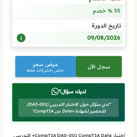
55 % خصم
تاريخ الدورة
09/08/2026
عرض سعر
سجل الآن
خاص بالشركات فقط
لديك سؤال؟
"لدي سؤال حول: الاختبار التدريبي (DA0-001)
للتحضير لشهادة +Data من CompTIA"
اختبار CompTIA DA0-001 CompTIA Data+ التدريبي