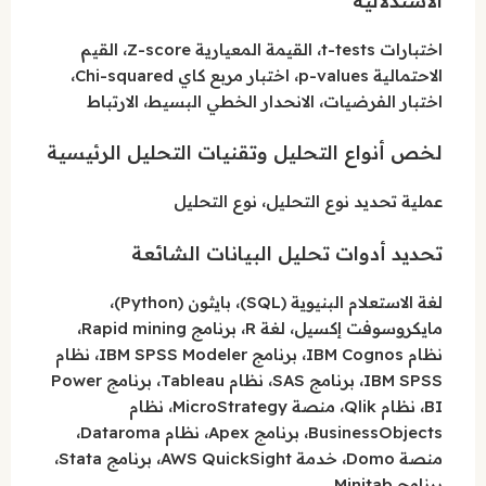
الاستدلالية
اختبارات t-tests، القيمة المعيارية Z-score، القيم
الاحتمالية p-values، اختبار مربع كاي Chi-squared،
اختبار الفرضيات، الانحدار الخطي البسيط، الارتباط
لخص أنواع التحليل وتقنيات التحليل الرئيسية
عملية تحديد نوع التحليل، نوع التحليل
تحديد أدوات تحليل البيانات الشائعة
لغة الاستعلام البنيوية (SQL)، بايثون (Python)،
مايكروسوفت إكسيل، لغة R، برنامج Rapid mining،
نظام IBM Cognos، برنامج IBM SPSS Modeler، نظام
IBM SPSS، برنامج SAS، نظام Tableau، برنامج Power
BI، نظام Qlik، منصة MicroStrategy، نظام
BusinessObjects، برنامج Apex، نظام Dataroma،
منصة Domo، خدمة AWS QuickSight، برنامج Stata،
برنامج Minitab