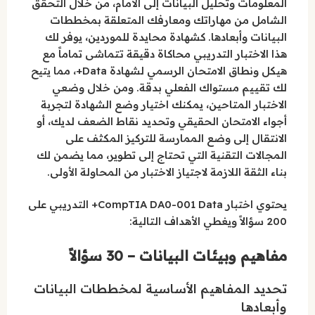
المعلومات وتحليل البيانات إلى الأمام، من خلال التحقق
الشامل من مهاراتك ومعارفك المتعلقة بمخططات
البيانات وأبعادها. كشهادة محايدة للموردين، يوفر لك
هذا الاختبار التدريبي محاكاة دقيقة تتماشى تماماً مع
هيكل ونطاق الامتحان الرسمي لشهادة Data+، مما يتيح
لك تقييم مستواك الفعلي بدقة. ومن خلال وضعي
الاختبار المتاحين، يمكنك اختيار وضع الشهادة لتجربة
أجواء الامتحان الحقيقي وتحديد نقاط الضعف لديك، أو
الانتقال إلى وضع الممارسة للتركيز المكثف على
المجالات التقنية التي تحتاج إلى تطوير، مما يضمن لك
بناء الثقة اللازمة لاجتياز الاختبار من المحاولة الأولى.
يحتوي اختبار CompTIA DA0-001 Data+ التدريبي على
200 سؤالاً ويغطي الأهداف التالية:
مفاهيم وبيئات البيانات – 30 سؤالاً
تحديد المفاهيم الأساسية لمخططات البيانات
وأبعادها