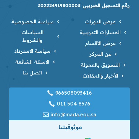
رقم التسجيل الضريبي
:
302224919800003
عرض الدورات
سياسة الخصوصية
المسارات التدريبية
السياسات
والشروط
عرض الأقسام
سياسة الاسترداد
عن المركز
الاسئلة الشائعة
التسويق بالعمولة
اتصل بنا
الأخبار والمقالات
966508093416
‎011 504 8576
info@mada.edu.sa
موثوقيتنا