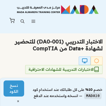
نتقل
لى
لمحتوى
القائمة
الاختبار التدريبي (DA0-001) للتحضير
لشهادة +Data من CompTIA
الاختبارات التدريبية للشهادات الاحترافية
نسخ
خصم
10%
على كل طلباتك عند استخدام كود
الكود
— انسخه واستخدمه عند الدفع
MADA10
×