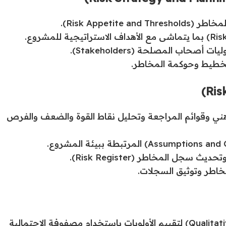
Risk Appet).
اب المصلحة (Stakeholders).
تخطيط وحوكمة المخاطر.
ني وقوائم المراجعة وتحليل نقاط القوة والضعف والفرص
خاطر وتوثيق السجلات.
إجراء التحليل النوعي للمخاطر (Qualitative Risk Analysis) لتقييم الأولويات باستخدام مصفوفة الاحتمالية