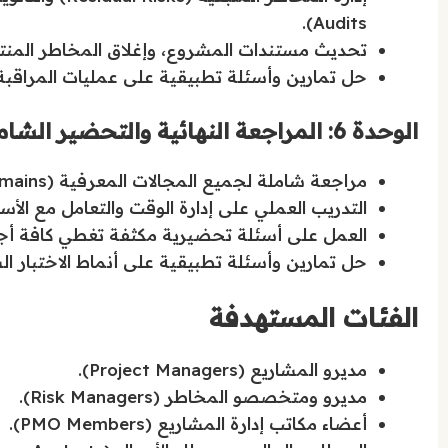
Audits).
تحديث مستندات المشروع، وإغلاق المخاطر المنتهية، مع توث
حل تمارين وأسئلة تطبيقية على عمليات المراقبة 
الوحدة 6: المراجعة النهائية والتحضير الشامل
مراجعة شاملة لجميع المجالات المعرفية (Domains) لترسيخ المفاهيم وسد الفجوات المعرفية.
التدريب العملي على إدارة الوقت والتعامل مع الأسئلة الموقفية (estions
العمل على أسئلة تحضيرية مكثفة تغطي كافة أجزا
حل تمارين وأسئلة تطبيقية على أنماط الاختبار ال
الفئات المستهدفة
مديرو المشاريع (Project Managers).
مديرو ومتخصصو المخاطر (Risk Managers).
أعضاء مكاتب إدارة المشاريع (PMO Members).