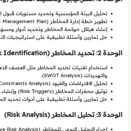
تحليل البيئة المؤسسية وتحديد مستويات قبول المخاطر (ite and Thresholds
تطوير خطة إدارة المخاطر (Risk Management Plan) بما يتماشى مع الأهداف الاستراتيجية للمشروع.
إنشاء هياكل حوكمة المخاطر وتحديد أدوار ومسؤوليات أصح
حل تمارين وأسئلة تطبيقية على استراتيجيات ال
الوحدة 2: تحديد المخاطر (Risk Identification)
استخدام تقنيات تحديد المخاطر مثل العصف الذه
والتهديدات (SWOT Analysis).
تحليل الافتراضات والقيود (Assumptions and Constraints Analysis) المرتبطة ببيئة المشروع.
توثيق محفزات المخاطر (Risk Triggers) وإنشاء وتحديث سجل المخاطر (Risk Register).
حل تمارين وأسئلة تطبيقية على أدوات تحديد الم
الوحدة 3: تحليل المخاطر (Risk Analysis)