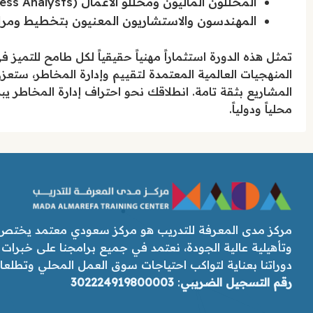
المحللون الماليون ومحللو الأعمال (Business Analysts).
المهندسون والاستشاريون المعنيون بتخطيط ومراقب
تمثل هذه الدورة استثماراً مهنياً حقيقياً لكل طامح للتميز 
المنهجيات العالمية المعتمدة لتقييم وإدارة المخاطر، س
المشاريع بثقة تامة. انطلاقك نحو احتراف إدارة المخاطر يبد
محلياً ودولياً.
مركز مدى المعرفة للتدريب هو مركز سعودي معتمد يختص ب
وتأهيلية عالية الجودة، نعتمد في جميع برامجنا على خبرات
دوراتنا بعناية لتواكب احتياجات سوق العمل المحلي وتطلعات رؤ
رقم التسجيل الضريبي
:
302224919800003