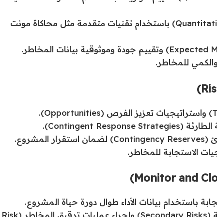
تنفيذ التحليل الكمي للمخاطر (Quantitative Risk Analysis) باستخدام تقنيات متقدمة مثل محاكاة مونت
والكمي للمخاطر.
Contingent R).
شروع.
ات الاستجابة للمخاطر.
بة باستخدام بيانات الأداء طوال دورة حياة المشروع.
إدارة المخاطر المتبقية (Residual Risks) والثانوية (Secondary Risks) وإجراء عمليات تدقيق المخاطر (Risk