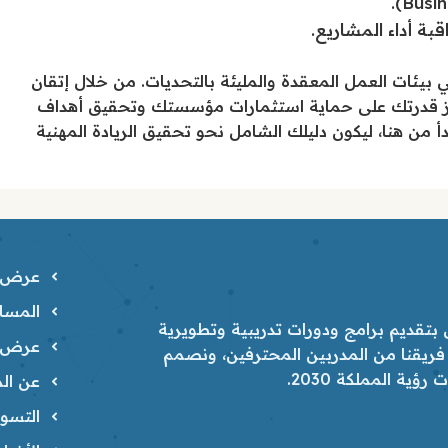
ة أداء المشاريع.
في بيئات العمل المعقدة والمليئة بالتحديات. من خلال إتقان
تعزز قدرتك على حماية استثمارات مؤسستك وتحقيق أهداف
أ من هنا، ليكون دليلك الشامل نحو تحقيق الريادة المهنية
عرض ا
المسار
تقديم برامج ودورات تدريبية وتطويرية
عرض ا
 فريقنا من المدربين المحترفين، ونصمم
ية المملكة 2030.
عن الم
التسوي