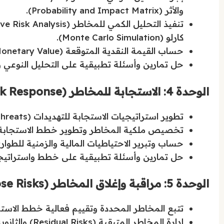
والأثر (Probability and Impact Matrix).
كارلو (Monte Carlo Simulation).
حساب القيمة النقدية المتوقعة (Expected Monetary Value) وتقييم جودة وموثوقية بيانات المخاطر.
حل تمارين وأسئلة تطبيقية على التحليل النوعي 
الوحدة 4: الاستجابة للمخاطر (Risk Response)
تطوير استراتيجيات الاستجابة للتهديدات (Threats) واستراتيجيات تعزيز الفرص (Opportunities).
تخصيص ملكية المخاطر وتطوير خطط الاستجابة الطارئة (esponse Strategies
حساب وتبرير الاحتياطيات المالية والزمنية للطوارئ (Contingency Reserves) لضمان استقرار الم
حل تمارين وأسئلة تطبيقية على خطط واستراتيجي
الوحدة 5: مراقبة وإغلاق المخاطر (Monitor and Close Risks)
تتبع المخاطر المحددة وتقييم فعالية خطط الاستجا