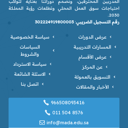
المدربين المحترفين، ونصمم دوراتنا بعناية لتواكب
احتياجات سوق العمل المحلي وتطلعات رؤية المملكة
2030.
رقم التسجيل الضريبي
:
302224919800003
عرض الدورات
سياسة الخصوصية
المسارات التدريبية
السياسات
والشروط
عرض الأقسام
سياسة الاسترداد
عن المركز
الاسئلة الشائعة
التسويق بالعمولة
اتصل بنا
الأخبار والمقالات
966508093416
‎011 504 8576
info@mada.edu.sa