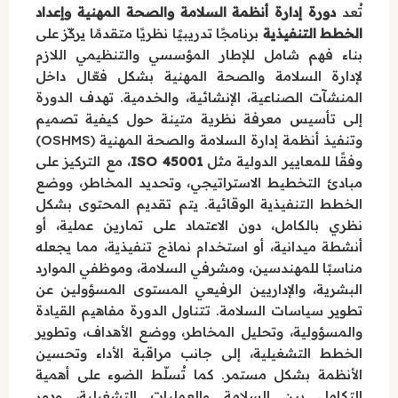
تُعد
دورة إدارة أنظمة السلامة والصحة المهنية وإعداد
الخطط التنفيذية
برنامجًا تدريبيًا نظريًا متقدمًا يركّز على
بناء فهم شامل للإطار المؤسسي والتنظيمي اللازم
لإدارة السلامة والصحة المهنية بشكل فعّال داخل
المنشآت الصناعية، الإنشائية، والخدمية. تهدف الدورة
إلى تأسيس معرفة نظرية متينة حول كيفية تصميم
وتنفيذ أنظمة إدارة السلامة والصحة المهنية (OSHMS)
وفقًا للمعايير الدولية مثل
ISO 45001
، مع التركيز على
مبادئ التخطيط الاستراتيجي، وتحديد المخاطر، ووضع
الخطط التنفيذية الوقائية. يتم تقديم المحتوى بشكل
نظري بالكامل، دون الاعتماد على تمارين عملية، أو
أنشطة ميدانية، أو استخدام نماذج تنفيذية، مما يجعله
مناسبًا للمهندسين، ومشرفي السلامة، وموظفي الموارد
البشرية، والإداريين الرفيعي المستوى المسؤولين عن
تطوير سياسات السلامة. تتناول الدورة مفاهيم القيادة
والمسؤولية، وتحليل المخاطر، ووضع الأهداف، وتطوير
الخطط التشغيلية، إلى جانب مراقبة الأداء وتحسين
الأنظمة بشكل مستمر. كما تُسلّط الضوء على أهمية
التكامل بين السلامة والعمليات التشغيلية، ودور