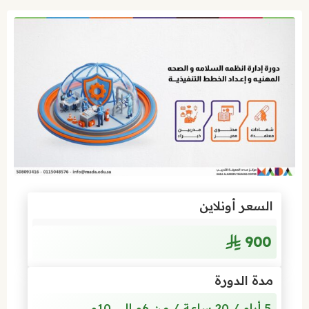
السعر أونلاين
900
مدة الدورة
5 أيام / 20 ساعة / من 6م إلى 10م