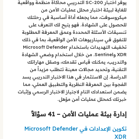
يوفر اختبار SC-200 التدريبي محاكاة منظمة وواقعية
للغاية لبيئة اختبار محلل عمليات الأمن من
ميكروسوفت، مما يجعله أداة أساسية في رحلتك
للحصول على الشهادة. فهو يتيح لك التعرف على
تنسيقات الأسئلة المحددة وعمق المعرفة المطلوبة
للتفوق في سيناريوهات الأمن الواقعية، بما في ذلك
تخفيف التهديدات باستخدام Microsoft Defender
XDR وSentinel. من خلال استخدام وضعي الشهادة
والتدريب، يمكنك قياس تقدمك، وصقل مهاراتك
التقنية، وتحديد مجالات معينة تتطلب مزيداً من
الدراسة. إن الاستثمار في هذا الاختبار التدريبي يسد
الفجوة بين المعرفة النظرية والتطبيق العملي، مما
يضمن استعدادك التام لاجتياز الاختبار الرسمي وإثبات
خبرتك كمحلل عمليات أمن مؤهل.
إدارة بيئة عمليات الأمن – 41 سؤالاً
تكوين الإعدادات في Microsoft Defender
XDR