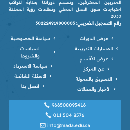
المدربين المحترفين، ونصمم دوراتنا بعناية لتواكب
احتياجات سوق العمل المحلي وتطلعات رؤية المملكة
2030.
رقم التسجيل الضريبي
:
302224919800003
عرض الدورات
سياسة الخصوصية
المسارات التدريبية
السياسات
والشروط
عرض الأقسام
سياسة الاسترداد
عن المركز
الاسئلة الشائعة
التسويق بالعمولة
اتصل بنا
الأخبار والمقالات
966508093416
‎011 504 8576
info@mada.edu.sa