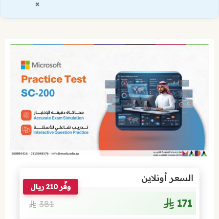
×
السعر أونلاين
وفّر 210 ريال
171
381