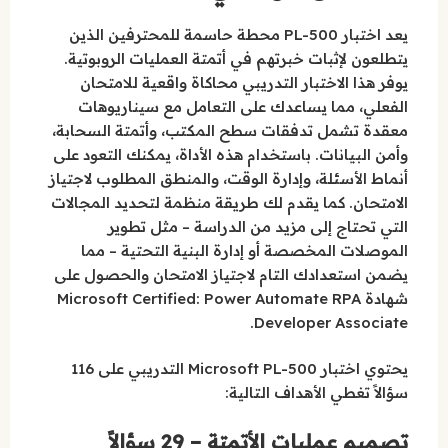
يعد اختبار PL-500 محطة حاسمة للمحترفين الذين
يتطلعون لإثبات خبرتهم في أتمتة العمليات الروبوتية.
يوفر هذا الاختبار التدريبي محاكاة واقعية للامتحان
الفعلي، مما يساعدك على التعامل مع سيناريوهات
معقدة تشمل تدفقات سطح المكتب، وأتمتة السحابة،
وأمن البيانات. باستخدام هذه الأداة، يمكنك التعود على
أنماط الأسئلة، وإدارة الوقت، والمنطق المطلوب لاجتياز
الامتحان. كما يقدم لك طريقة منظمة لتحديد المجالات
التي تحتاج إلى مزيد من الدراسة – مثل تطوير
الموصلات المخصصة أو إدارة البنية التحتية – مما
يضمن استعدادك التام لاجتياز الامتحان والحصول على
شهادة Microsoft Certified: Power Automate RPA
Developer Associate.
يحتوي اختبار Microsoft PL-500 التدريبي على 116
سؤالاً تغطي الأهداف التالية:
تصميم عمليات الأتمتة – 29 سؤالاً