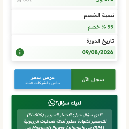
نسبة الخصم
55 % خصم
تاريخ الدورة
09/08/2026
عرض سعر
سجل الآن
خاص بالشركات فقط
لديك سؤال؟
"لدي سؤال حول: الاختبار التدريبي (PL-500)
للتحضير لشهادة مطور أتمتة العمليات الروبوتية
(RPA) في Microsoft Power Automate من