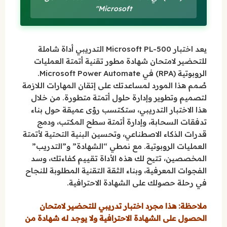
Microsoft"
يعد اختبار Microsoft PL-500 التدريبي أداة شاملة
للتحضير لامتحان شهادة مطور تقنية أتمتة العمليات
الروبوتية (RPA) في Microsoft Power Automate.
صُمم هذا المورد لمساعدتك على إتقان المهارات اللازمة
لتصميم وتطوير وإدارة حلول أتمتة متطورة. من خلال
هذا الاختبار التدريبي، ستكتسب رؤى عميقة حول بناء
تدفقات السحابة، وإدارة أتمتة سطح المكتب، ودمج
قدرات الذكاء الاصطناعي، وتحسين البنية التحتية لأتمتة
العمليات الروبوتية. مع نمطي “الشهادة” و”التدريب”
المخصصين، تتيح لك هذه الأداة تقييم كفاءتك، وسد
الفجوات المعرفية، وبناء الثقة التقنية المطلوبة للنجاح
في رحلة حصولك على الشهادة الاحترافية.
ملاحظة: هذا مجرد اختبار تدريبي للتحضير لامتحان
الحصول على الشهادة الاحترافية ولا يوجد له شهادة من