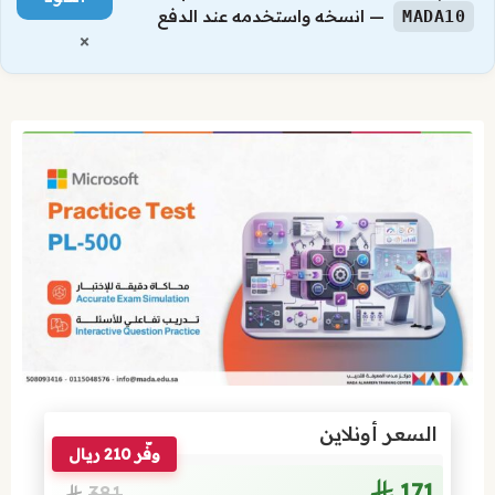
— انسخه واستخدمه عند الدفع
MADA10
×
السعر أونلاين
وفّر 210 ريال
171
381