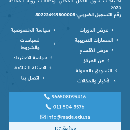
احتياجات سوق العمل المحلي وتطلعات رؤية المملكة
2030.
رقم التسجيل الضريبي
:
302224919800003
عرض الدورات
سياسة الخصوصية
المسارات التدريبية
السياسات
والشروط
عرض الأقسام
سياسة الاسترداد
عن المركز
الاسئلة الشائعة
التسويق بالعمولة
اتصل بنا
الأخبار والمقالات
966508093416
‎011 504 8576
info@mada.edu.sa
موثوقيتنا