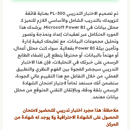
تم تصميم الاختبار التدريبي PL-300 بعناية فائقة
لتزويدك بالتدريب الشامل والأساسي اللازم للتميز كـ
محلل بيانات في Microsoft Power BI. يرشدك هذا
المورد المتكامل عبر تعقيدات إعداد ونمذجة وتصور
وتحليل مجموعات البيانات، مع تعليمك كيفية إدارة
وتأمين بيئة Power BI بفعالية. سواء كنت محلل أعمال،
أو مهتماً بالبيانات، أو محترفاً يتطلع إلى إضفاء الطابع
الرسمي على خبرتك في التحليلات، فإن هذا الاختبار
التدريبي سيجسّر الفجوة بين الفهم النظري والتطبيق
العملي. من خلال التفاعل مع هذا التقييم عالي الجودة،
ستضمن أنك مستعد تماماً لاجتياز امتحان الشهادة
الرسمي بثقة ودقة، وبالإتقان التقني المتوقع من محلل
بيانات معتمد.
ملاحظة: هذا مجرد اختبار تدريبي للتحضير لامتحان
الحصول على الشهادة الاحترافية ولا يوجد له شهادة من
المركز.