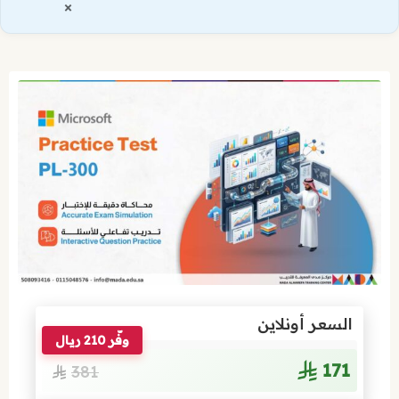
×
السعر أونلاين
وفّر 210 ريال
171
381