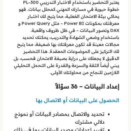
يعتبر التحضير باستخدام الاختبار التدريبي PL-300
خطوة حيوية في مسارك المهني كمحلل بيانات. فهو
يحاكي بيئة الامتحان الفعلية، مما يتيح لك اختبار
معرفتك بمكونات Power BI – مثل Power Query و
DAX وتصور البيانات – في ظل ظروف واقعية.
باستخدام وضعي الشهادة والتدريب، يمكنك تحديد
مجالات معينة قد تكون معرفتك بها ضعيفة، مما يتيح
لك التركيز على الموضوعات المعقدة. هذا التحضير
الدقيق لا يجعلك على دراية بصيغة الامتحان فحسب، بل
يبني أيضاً الثقة والسرعة والقدرة على التحمل التحليلي
اللازمين للنجاح من محاولتك الأولى.
إعداد البيانات – 36 سؤالاً
الحصول على البيانات أو الاتصال بها
تحديد والاتصال بمصادر البيانات أو نموذج
دلالي مشترك
تغيير إعدادات مصدر البيانات، بما في ذلك