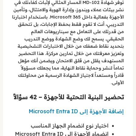
توفر شهادة MD-102 المسار المثالي لإثبات كفاءتك في
نشر بيئات عملاء ويندوز، وإدارة الهوية والامتثال، وتأمين
الأجهزة بفعالية داخل Microsoft 365. باستخدام اختبارنا
التدريبي، أنت لا تقوم فقط بحفظ الإجابات، بل تتحقق
من قدرتك على التعامل مع سيناريوهات العالم
الحقيقي. يسمح لك وضع الشهادة ووضع التدريب
بتحديد نقاط ضعفك من خلال الاختبارات التشخيصية
وتعزيز معرفتك من خلال تمارين مركزة. هذا التحضير
المستهدف يقلل من قلق الامتحان ويضمن أنك مؤهل
تماماً لنشر وحماية نقاط النهاية، مما يجعلك مسؤولاً
قادراً ومستعداً لاجتياز الشهادة الرسمية من محاولتك
الأولى.
تحضير البنية التحتية للأجهزة – 42 سؤالاً
إضافة الأجهزة إلى Microsoft Entra ID
اختيار نوع انضمام الجهاز المناسب
انضمام الأجهزة إلى Microsoft Entra ID