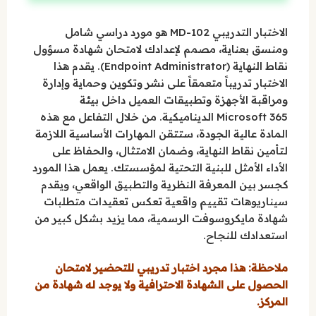
الاختبار التدريبي MD-102 هو مورد دراسي شامل
ومنسق بعناية، مصمم لإعدادك لامتحان شهادة مسؤول
نقاط النهاية (Endpoint Administrator). يقدم هذا
الاختبار تدريباً متعمقاً على نشر وتكوين وحماية وإدارة
ومراقبة الأجهزة وتطبيقات العميل داخل بيئة
Microsoft 365 الديناميكية. من خلال التفاعل مع هذه
المادة عالية الجودة، ستتقن المهارات الأساسية اللازمة
لتأمين نقاط النهاية، وضمان الامتثال، والحفاظ على
الأداء الأمثل للبنية التحتية لمؤسستك. يعمل هذا المورد
كجسر بين المعرفة النظرية والتطبيق الواقعي، ويقدم
سيناريوهات تقييم واقعية تعكس تعقيدات متطلبات
شهادة مايكروسوفت الرسمية، مما يزيد بشكل كبير من
استعدادك للنجاح.
ملاحظة: هذا مجرد اختبار تدريبي للتحضير لامتحان
الحصول على الشهادة الاحترافية ولا يوجد له شهادة من
المركز.