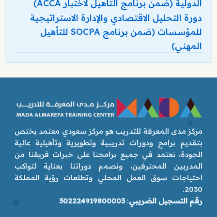
الدولية (ضمن برنامج التأهيل لاختبار ACCA)
دورة التحليل الاقتصادي والإدارة الاستراتيجية
للمؤسسات (ضمن برنامج SOCPA للتأهيل
المهني)
مركز مدى المعرفة للتدريب هو مركز سعودي معتمد يختص
بتقديم برامج ودورات تدريبية وتطويرية وتأهيلية عالية
الجودة، نعتمد في جميع برامجنا على خبرات فريقنا من
المدربين المحترفين، ونصمم دوراتنا بعناية لتواكب
احتياجات سوق العمل المحلي وتطلعات رؤية المملكة
2030.
رقم التسجيل الضريبي
:
302224919800003