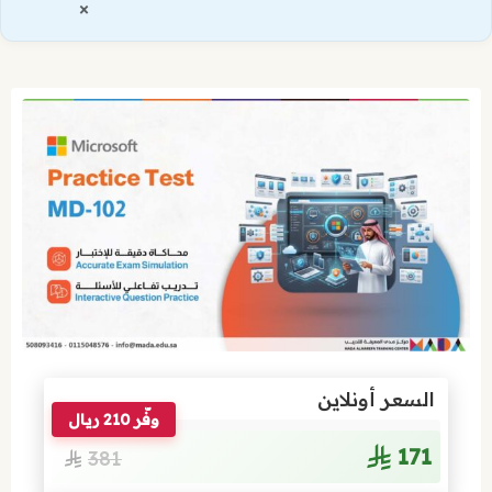
×
السعر أونلاين
وفّر 210 ريال
171
381