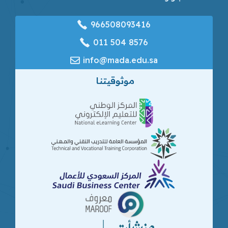
966508093416
‎011 504 8576
info@mada.edu.sa
موثوقيتنا