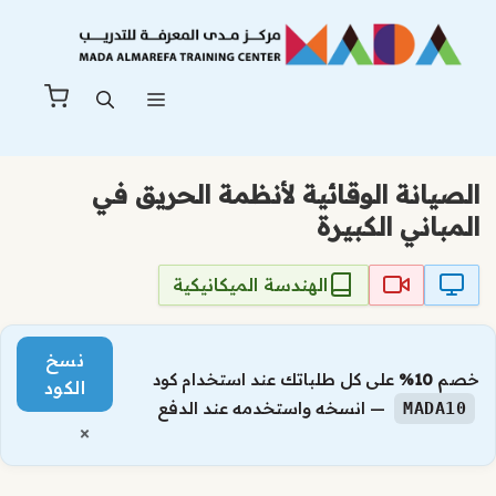
نتقل
لى
لمحتوى
القائمة
الصيانة الوقائية لأنظمة الحريق في
المباني الكبيرة
الهندسة الميكانيكية
نسخ
خصم
10%
على كل طلباتك عند استخدام كود
الكود
— انسخه واستخدمه عند الدفع
MADA10
×