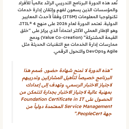
تُعد هذه الدورة البرنامج التدريبي الرائد عالمياً للأفراد
والمؤسسات الذين يسعون لفهم وإتقان إدارة خدمات
تكنولوجيا المعلومات (ITSM) وفقاً لأحدث المعايير
الدولية. تعتمد الدورة لعام 2026 على منهج ITIL® 4،
وهو الإطار العملي الأكثر اعتماداً الذي يركز على “خلق
القيمة المشتركة” (Value Co-creation) ودمج
ممارسات إدارة الخدمات مع التقنيات الحديثة مثل
Agile وDevOps والتحول الرقمي.
“هذه الدورة لا تمنح شهادة حضور. صُمم هذا
البرنامج خصيصاً لتأهيل المشاركين وتدريبهم
لاجتياز الاختبار الرسمي، وتهدف إلى إعدادك
بمهنية عالية لاجتياز الاختبار بجدارة لتتمكن من
الحصول على Foundation Certificate in IT
Service Management المعتمدة دولياً من
جهة PeopleCert.”